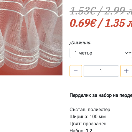
1.53
€
/ 2.99 
0.69
€
/ 1.35 
Дължина
количество
за
Перделик
FM/100/2S
Перделик за набор на перде
Състав: полиестер
Ширина: 100 мм
Цвят: прозрачен
Набор:
1:2