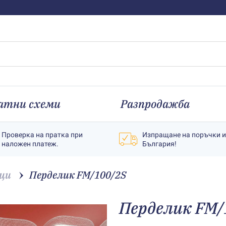
атни схеми
Разпродажба
Проверка на пратка при
Изпращане на поръчки 
наложен платеж.
България!
ци
Перделик FM/100/2S
Перделик FM/