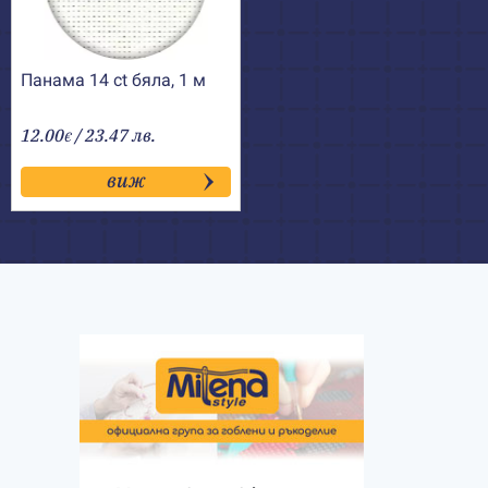
Панама 14 ct бяла, 1 м
12.00
/ 23.47 лв.
€
виж