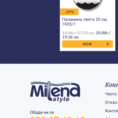
-29%
Панамена лента 20 см,
7435/1
14.06
/ 27.50 лв.
10.00
/
€
€
19.56 лв.
виж
Кон
Често
Отказ
Конта
Обади ни се