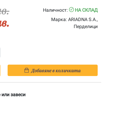
лв.
Наличност:
НА СКЛАД
лв.
Марка:
ARIADNA S.A.,
Перделици
Добавяне в количката
 или завеси