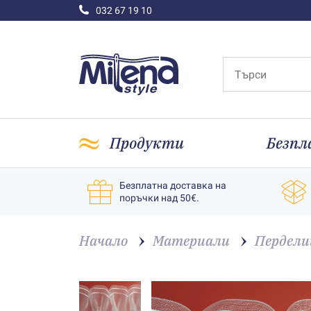
032 67 19 10
Продукти
Безпл
Безплатна доставка на
поръчки над 50€.
Начало
Материали
Пердели