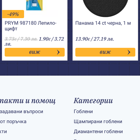
-49%
PRYM 987180 Лепило-
Панама 14 ct черна, 1 м
щифт
3.73
/ 7.30 лв.
1.90
/ 3.72
13.90
/ 27.19 лв.
€
€
€
лв.
виж
виж
такти и помощ
Категории
 задавани въпроси
Гоблени
 от поръчка
Щампирани гоблени
кти
Диамантени гоблени