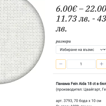
6.00
€
–
22.0
11.73 лв. - 4
лв.
размери
количество
за
Панама
Fein
Панама Fein Aida 18 ct в бя
Aida
(производител: Цвайгарт, Г
18
ct
арт. 3793, 70 бода х 10 см