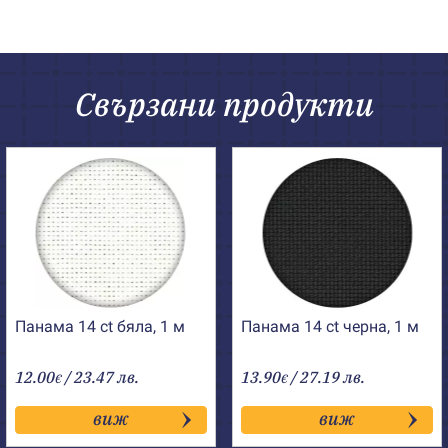
Свързани продукти
Панама 14 ct бяла, 1 м
Панама 14 ct черна, 1 м
12.00
/ 23.47 лв.
13.90
/ 27.19 лв.
€
€
виж
виж