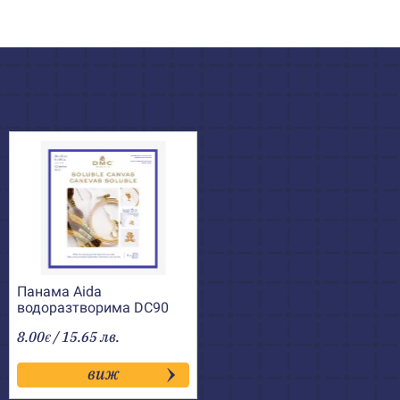
Панама Aida
водоразтворима DC90
DMC
8.00
/ 15.65 лв.
€
виж