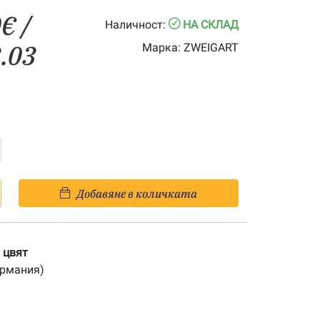
Price
0
€
/
Наличност:
НА СКЛАД
range:
3.03
Марка:
ZWEIGART
6.00€
through
22.00€
Добавяне в количката
л цвят
ермания)