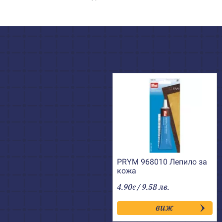
PRYM 968010 Лепило за
кожа
4.90
/ 9.58 лв.
€
виж