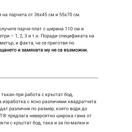
 на парчета от 36х45 см и 55х70 см.
лучите парче плат с ширина 110 см и
ри – 1, 2, 3 и т.н. Поради спецификата на
метър, и факта, че се приготвя по
щането и замяната му не са възможни.
 тъкан при работа с кръстат бод,
на изработка с ясно различими квадратчета
дат различни по размер, което води до
RT® предлага невероятно широка гама от
кти с кръстат бод, така и за по-малки и