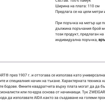
-
Състав: 100% памук
бяло
Ширина на плата: 110 см
Предлага се на цели метри и
При поръчка на метър ще по
дължина поръчания брой мет
този продукт, предлаган на 
индивидуална поръчка,
връ
RT® през 1907 г. и оттогава се използва като универсална
ите и специалния начин на тъкане. Характерната техника 
е бодове. Фините квадратчета върху плата могат да да бъ
сионалисти или по-едра основа от начинаещи. Тук ZWEIGA
ода да използвате AIDA както за създаване на големи прое