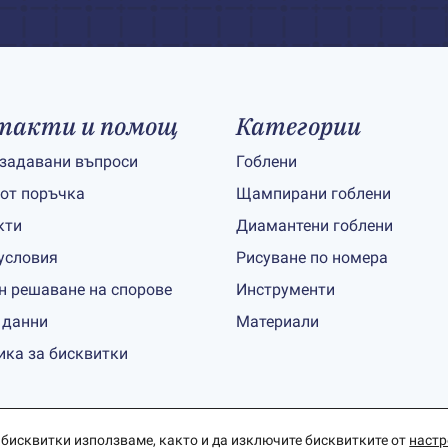
такти и помощ
Категории
 задавани въпроси
Гоблени
 от поръчка
Щампирани гоблени
кти
Диамантени гоблени
условия
Рисуване по номера
н решаване на спорове
Инструменти
 данни
Материали
ика за бисквитки
 бисквитки използваме, както и да изключите бисквитките от
наст