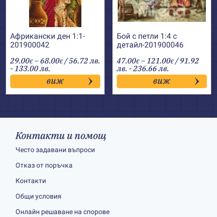
Африкански ден 1:1-
Бой с петли 1:4 с
201900042
детайл-201900046
Price
Price
29.00
–
68.00
/ 56.72 лв.
47.00
–
121.00
/ 91.92
€
€
€
€
range:
range:
- 133.00 лв.
лв. - 236.66 лв.
29.00€
47.00€
виж
виж
through
through
68.00€
121.00€
Контакти и помощ
Често задавани въпроси
Отказ от поръчка
Контакти
Общи условия
Онлайн решаване на спорове