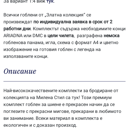
За вариант 1:4 виж
тук
.
Всички гоблени от „Златна колекция“ се
произвеждат
по индивидуална заявка в срок от 2
работни дни
. Комплектът съдържа необходимите конци
ARIADNA или DMC в
цели чилета
, разграфена
немска
гобленова панама, игла, схема с формат А4 и цветно
изображение на готовия гоблен с легенда на
използваните конци.
Описание
Най-висококачествените комплекти за бродиране от
колекцията на Милена Стил са тук! Този премиум
комплект гоблен за шиене е прекрасен начин да се
поглезите с прекрасни мигове, прекарани в любимото
ви занимание. Всеки материал в комплекта е
екологичен и с доказан произход.