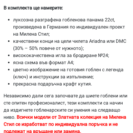
В комплекта ще намерите:
луксозна разграфена гобленова панама 22ct,
произведена в Германия по индивидуален проект
на Милена Стил;
качествени конци на цели чилета Ariadna или DMC
(30% – 50% повече от нужното);
висококачествена игла за бродиране №24;
ясна схема във формат А4;
цветно изображение на готовия гоблен с легенда
(ключ) и инструкции за изпълнение;
прекрасна подаръчна крафт кутия.
Независимо дали сега започвате да шиете гоблени или
сте опитен професионалист, тези комплекти са начин
да издигнете гобленарските си умения на следващо
ниво.
Всички модели от Златната колекция на Милена
Стил се изработват по индивидуална поръчка и не
подлежат на връщане или замяна.