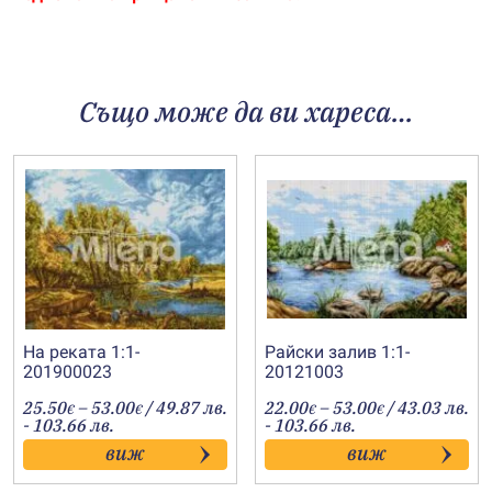
Също може да ви хареса…
На реката 1:1-
Райски залив 1:1-
201900023
20121003
Price
Price
25.50
–
53.00
/ 49.87 лв.
22.00
–
53.00
/ 43.03 лв.
€
€
€
€
range:
range:
- 103.66 лв.
- 103.66 лв.
25.50€
22.00€
виж
виж
through
through
53.00€
53.00€