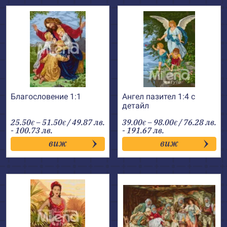
Благословение 1:1
Ангел пазител 1:4 с
детайл
Price
Price
25.50
–
51.50
/ 49.87 лв.
39.00
–
98.00
/ 76.28 лв.
€
€
€
€
range:
range:
- 100.73 лв.
- 191.67 лв.
25.50€
39.00€
виж
виж
through
through
51.50€
98.00€