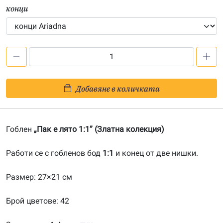
конци
количество
за
Пак
Добавяне в количката
е
лято
1:1-
Гоблен
„Пак е лято 1:1” (Златна колекция)
20130603
Работи се с гобленов бод
1:1
и конец от две нишки.
Размер: 27×21 см
Брой цветове: 42