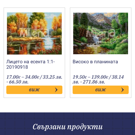
Лицето на есента 1:1-
Високо в планината
20190918
Price
Price
17.00
–
34.00
/ 33.25 лв.
19.50
–
139.00
/ 38.14
€
€
€
€
range:
range:
- 66.50 лв.
лв. - 271.86 лв.
17.00€
19.50€
виж
виж
through
through
34.00€
139.00€
Свързани продукти