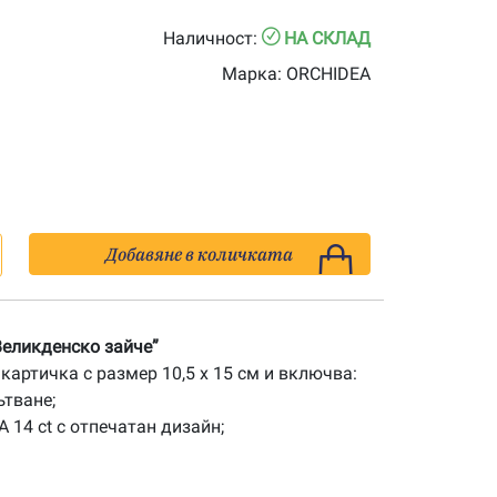
Наличност:
НА СКЛАД
Марка:
ORCHIDEA
Добавяне в количката
еликденско зайче”
картичка с размер 10,5 x 15 см и включва:
ътване;
 14 ct с отпечатан дизайн;