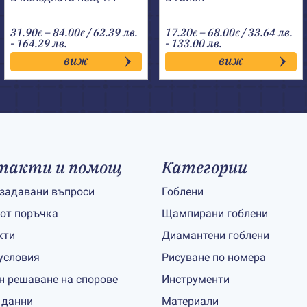
Price
Price
31.90
–
84.00
/ 62.39 лв.
17.20
–
68.00
/ 33.64 лв.
€
€
€
€
range:
range:
- 164.29 лв.
- 133.00 лв.
31.90€
17.20€
виж
виж
through
through
84.00€
68.00€
такти и помощ
Категории
 задавани въпроси
Гоблени
 от поръчка
Щампирани гоблени
кти
Диамантени гоблени
условия
Рисуване по номера
н решаване на спорове
Инструменти
 данни
Материали