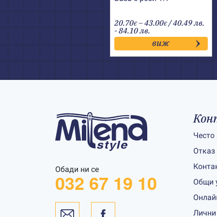
Price
20.70
–
43.00
/ 40.49 лв.
€
€
range:
- 84.10 лв.
20.70€
виж
through
43.00€
Кон
Често
Отказ
Конта
Обади ни се
032 67 19 10
Общи 
Онлай
Лични