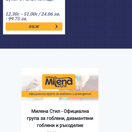
Price
12.30
–
51.00
/ 24.06 лв.
€
€
range:
- 99.75 лв.
12.30€
виж
through
51.00€
Милена Стил - Официална
група за гоблени, диамантени
гоблени и ръкоделие