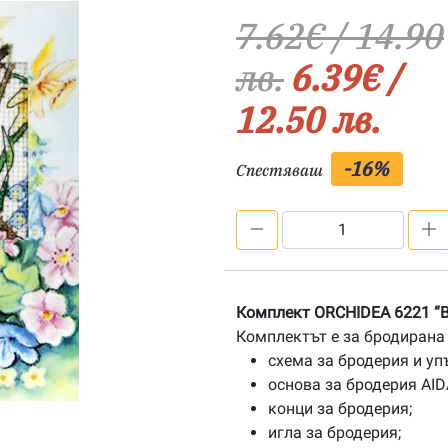
7.62
€
/ 14.90
лв.
6.39
€
/
12.50 лв.
-16%
Спестяваш
количество
за
Картичка
ORCHIDEA
Комплект ORCHIDEA 6221 “В
6221
Комплектът е за бродирана 
схема за бродерия и уп
основа за бродерия AIDA
конци за бродерия;
игла за бродерия;