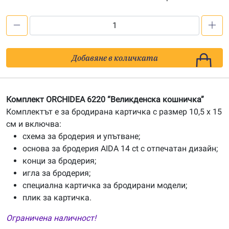
количество
за
Картичка
Добавяне в количката
ORCHIDEA
6220
Комплект ORCHIDEA 6220 “Великденска кошничка”
Комплектът е за бродирана картичка с размер 10,5 x 15
см и включва:
схема за бродерия и упътване;
основа за бродерия AIDA 14 ct с отпечатан дизайн;
конци за бродерия;
игла за бродерия;
специална картичка за бродирани модели;
плик за картичка.
Ограничена наличност!