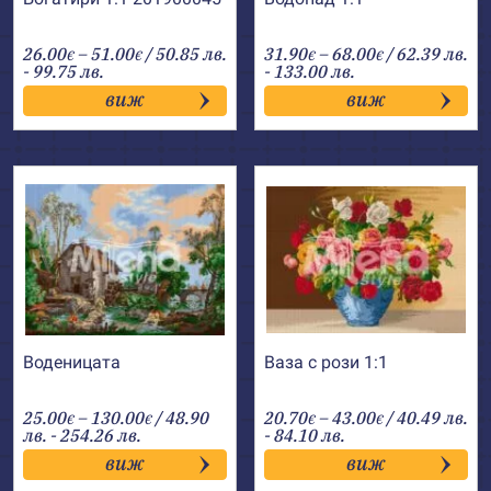
Price
Price
26.00
–
51.00
/ 50.85 лв.
31.90
–
68.00
/ 62.39 лв.
€
€
€
€
range:
range:
- 99.75 лв.
- 133.00 лв.
26.00€
31.90€
виж
виж
through
through
51.00€
68.00€
Воденицата
Ваза с рози 1:1
Price
Price
25.00
–
130.00
/ 48.90
20.70
–
43.00
/ 40.49 лв.
€
€
€
€
range:
range:
лв. - 254.26 лв.
- 84.10 лв.
25.00€
20.70€
виж
виж
through
through
130.00€
43.00€