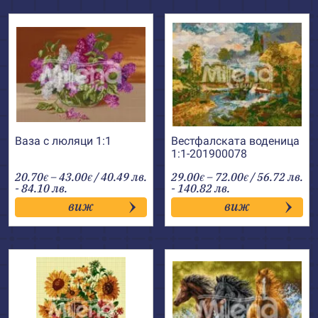
Ваза с люляци 1:1
Вестфалската воденица
1:1-201900078
Price
Price
20.70
–
43.00
/ 40.49 лв.
29.00
–
72.00
/ 56.72 лв.
€
€
€
€
range:
range:
- 84.10 лв.
- 140.82 лв.
20.70€
29.00€
виж
виж
through
through
43.00€
72.00€