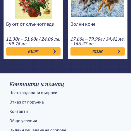
Букет от слънчогледи
Волни коне
Price
Price
12.30
–
51.00
/ 24.06 лв.
17.60
–
79.90
/ 34.42 лв.
€
€
€
€
range:
range:
- 99.75 лв.
- 156.27 лв.
12.30€
17.60€
виж
виж
through
through
51.00€
79.90€
Контакти и помощ
Често задавани въпроси
Отказ от поръчка
Контакти
Общи условия
Онлайн решаване на спорове