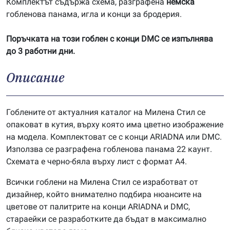
Комплектът съдържа схема, разграфена
немска
гобленова панама, игла и конци за бродерия.
Поръчката на този гоблен с конци DMC се изпълнява
до 3 работни дни.
Описание
Гоблените от актуалния каталог на Милена Стил се
опаковат в кутия, върху която има цветно изображение
на модела. Комплектоват се с конци ARIADNA или DMC.
Използва се разграфена гобленова панама 22 каунт.
Схемата е черно-бяла върху лист с формат А4.
Всички гоблени на Милена Стил се изработват от
дизайнер, който внимателно подбира нюансите на
цветове от палитрите на конци ARIADNA и DMC,
стараейки се разработките да бъдат в максимално