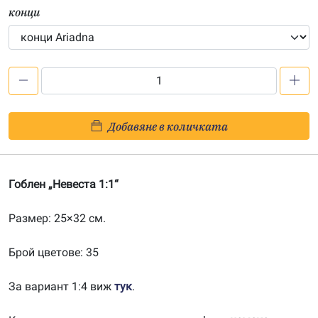
конци
количество
за
Невеста
Добавяне в количката
1:1
Гоблен „Невеста 1:1“
Размер: 25×32 см.
Брой цветове: 35
За вариант 1:4 виж
тук
.