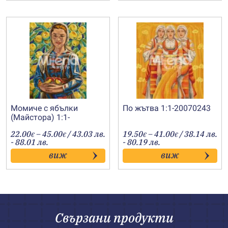
Момиче с ябълки
По жътва 1:1-20070243
(Майстора) 1:1-
202200234
Price
Price
22.00
–
45.00
/ 43.03 лв.
19.50
–
41.00
/ 38.14 лв.
€
€
€
€
range:
range:
- 88.01 лв.
- 80.19 лв.
22.00€
19.50€
виж
виж
through
through
45.00€
41.00€
Свързани продукти