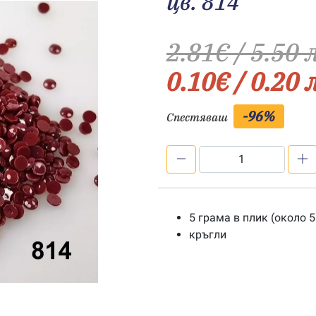
цв. 814
2.81
€
/ 5.50 
0.10
€
/ 0.20 
-96%
Спестяваш
количество
за
Мъниста
за
5 грама в плик (около 5
диамантен
кръгли
гоблен
-
цв.
814