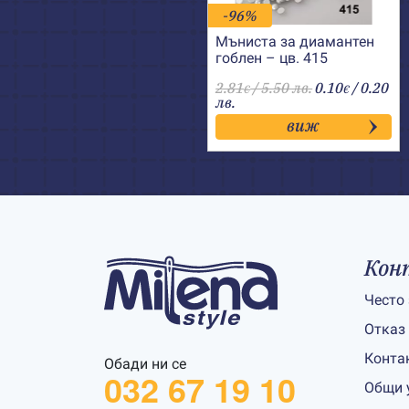
-96%
Мъниста за диамантен
гоблен – цв. 415
2.81
/ 5.50 лв.
0.10
/ 0.20
€
€
лв.
виж
Кон
Често
Отказ
Конта
Обади ни се
032 67 19 10
Общи 