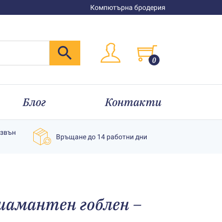
Компютърна бродерия
0
Блог
Контакти
извън
Връщане до 14 работни дни
иамантен гоблен –