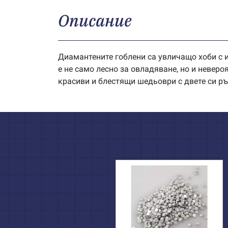
Описание
Диамантените гоблени са увличащо хоби с и
е не само лесно за овладяване, но и невер
красиви и блестящи шедьоври с двете си ръ