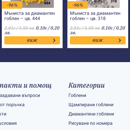
-96%
-96%
Мъниста за диамантен
Мъниста за диамантен
гоблен – цв. 444
гоблен – цв. 318
2.81
/ 5.50 лв.
0.10
/ 0.20
2.81
/ 5.50 лв.
0.10
/ 0.20
€
€
€
€
лв.
лв.
виж
виж
такти и помощ
Категории
 задавани въпроси
Гоблени
 от поръчка
Щампирани гоблени
кти
Диамантени гоблени
условия
Рисуване по номера