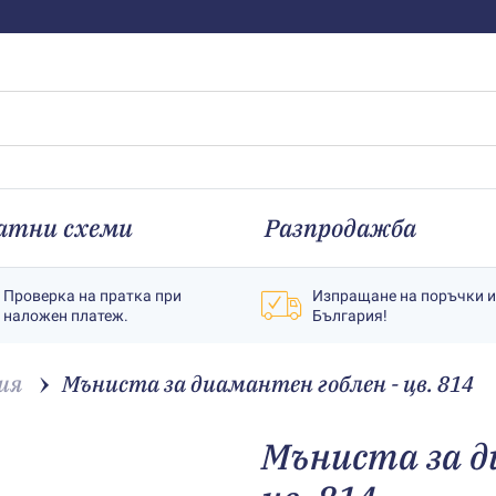
атни схеми
Разпродажба
Проверка на пратка при
Изпращане на поръчки 
наложен платеж.
България!
ия
Мъниста за диамантен гоблен - цв. 814
Мъниста за д