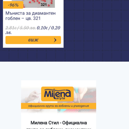
-96%
Мъниста за диамантен
гоблен – цв. 321
2.81
/ 5.50 лв.
0.10
/ 0.20
€
€
лв.
виж
Милена Стил - Официална