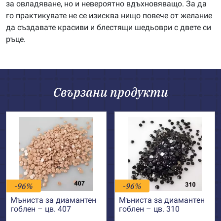
за овладяване, но и невероятно вдъхновяващо. За да
го практикувате не се изисква нищо повече от желание
да създавате красиви и блестящи шедьоври с двете си
ръце.
Свързани продукти
-96%
-96%
Мъниста за диамантен
Мъниста за диамантен
гоблен – цв. 407
гоблен – цв. 310