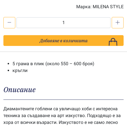
Марка:
MILENA STYLE
количество
за
Мъниста
Добавяне в количката
за
диамантен
гоблен
5 грама в плик (около 550 – 600 броя)
-
кръгли
цв.
780
Описание
Диамантените гоблени са увличащо хоби с интересна
техника за създаване на арт изкуство. Подходящо е за
хора от всички възрасти. Изкуството е не само лесно