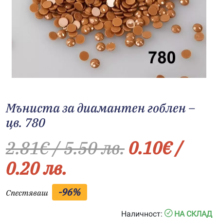
Мъниста за диамантен гоблен –
цв. 780
2.81
€
/ 5.50 лв.
0.10
€
/
0.20 лв.
-96%
Спестяваш
Наличност:
НА СКЛАД