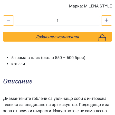
Марка:
MILENA STYLE
количество
за
Мъниста
Добавяне в количката
за
диамантен
гоблен
5 грама в плик (около 550 – 600 броя)
-
кръгли
цв.
743
Описание
Диамантените гоблени са увличащо хоби с интересна
техника за създаване на арт изкуство. Подходящо е за
хора от всички възрасти. Изкуството е не само лесно