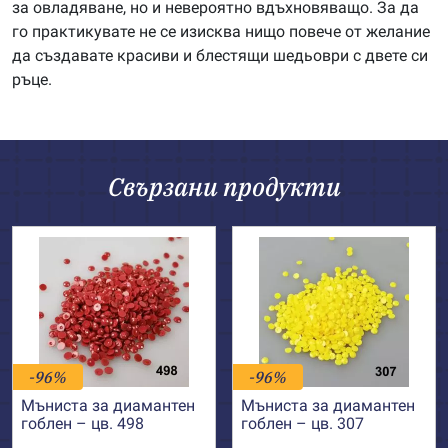
за овладяване, но и невероятно вдъхновяващо. За да
го практикувате не се изисква нищо повече от желание
да създавате красиви и блестящи шедьоври с двете си
ръце.
Свързани продукти
-96%
-96%
Мъниста за диамантен
Мъниста за диамантен
гоблен – цв. 498
гоблен – цв. 307