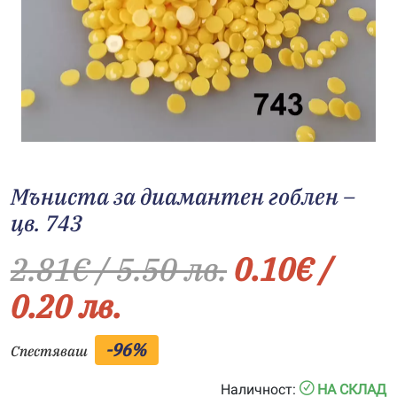
Мъниста за диамантен гоблен –
цв. 743
2.81
€
/ 5.50 лв.
0.10
€
/
0.20 лв.
-96%
Спестяваш
Наличност:
НА СКЛАД