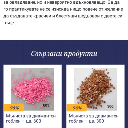
за овладяване, но и невероятно вдъхновяващо. За да
го практикувате не се изисква нищо повече от желание
да създавате красиви и блестящи шедьоври с двете си
ръце.
Свързани продукти
-96%
-96%
Мъниста за диамантен
Мъниста за диамантен
гоблен – цв. 603
гоблен – цв. 300