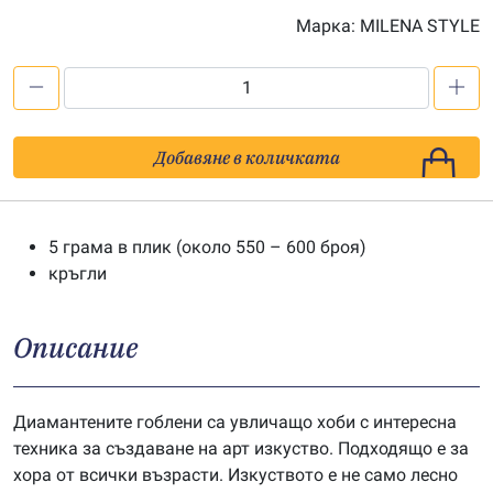
Марка:
MILENA STYLE
количество
за
Мъниста
Добавяне в количката
за
диамантен
гоблен
5 грама в плик (около 550 – 600 броя)
-
кръгли
цв.
741
Описание
Диамантените гоблени са увличащо хоби с интересна
техника за създаване на арт изкуство. Подходящо е за
хора от всички възрасти. Изкуството е не само лесно