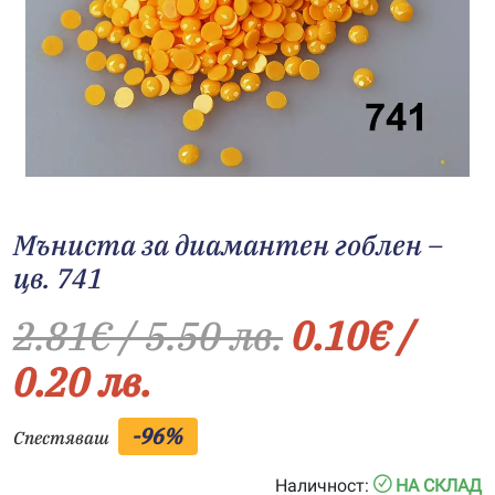
Мъниста за диамантен гоблен –
цв. 741
2.81
€
/ 5.50 лв.
0.10
€
/
0.20 лв.
-96%
Спестяваш
Наличност:
НА СКЛАД