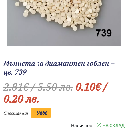
Мъниста за диамантен гоблен –
цв. 739
2.81
€
/ 5.50 лв.
0.10
€
/
0.20 лв.
-96%
Спестяваш
Наличност:
НА СКЛАД