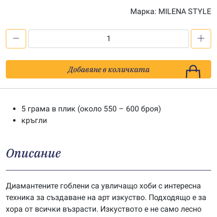
Марка:
MILENA STYLE
количество
за
Мъниста
Добавяне в количката
за
диамантен
гоблен
5 грама в плик (около 550 – 600 броя)
-
кръгли
цв.
739
Описание
Диамантените гоблени са увличащо хоби с интересна
техника за създаване на арт изкуство. Подходящо е за
хора от всички възрасти. Изкуството е не само лесно