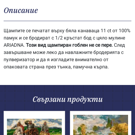
Описание
Щампите се печатат върху бяла канаваца 11 ct от 100%
памук и се бродират с 1/2 кръстат бод с цяло мулине
ARIADNA.
Този вид щампиран гоблен не се пере.
След
завършване може леко да навлажните бродерията с
пулверизатор и да я изгладите внимателно от
опаковата страна през тънка, памучна кърпа.
Свързани продукти