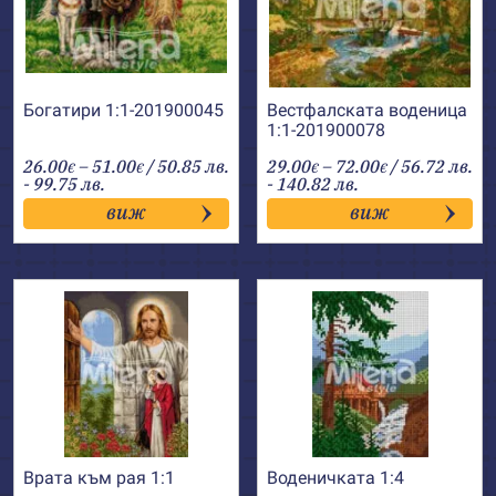
Богатири 1:1-201900045
Вестфалската воденица
1:1-201900078
Price
Price
26.00
–
51.00
/ 50.85 лв.
29.00
–
72.00
/ 56.72 лв.
€
€
€
€
range:
range:
- 99.75 лв.
- 140.82 лв.
26.00€
29.00€
виж
виж
through
through
51.00€
72.00€
Врата към рая 1:1
Воденичката 1:4