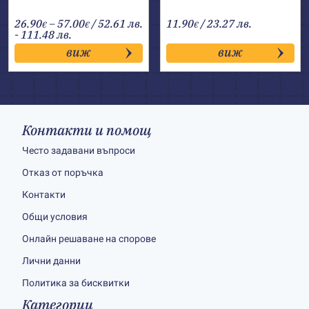
Price
26.90
–
57.00
/ 52.61 лв.
11.90
/ 23.27 лв.
€
€
€
range:
- 111.48 лв.
26.90€
виж
виж
through
57.00€
Контакти и помощ
Често задавани въпроси
Отказ от поръчка
Контакти
Общи условия
Онлайн решаване на спорове
Лични данни
Политика за бисквитки
Категории