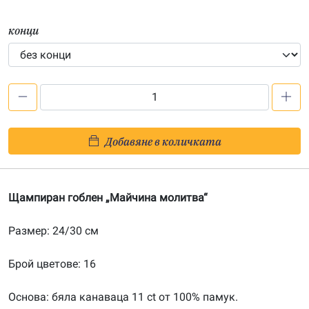
конци
количество
за
Майчина
Добавяне в количката
молитва
–
щампа
Щампиран гоблен „Майчина молитва“
243058
Размер: 24/30 см
Брой цветове: 16
Основа: бяла канаваца 11 ct от 100% памук.