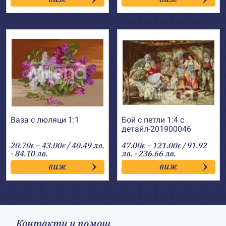
through
through
43.00€
68.00€
Ваза с люляци 1:1
Бой с петли 1:4 с
детайл-201900046
Price
Price
20.70
–
43.00
/ 40.49 лв.
47.00
–
121.00
/ 91.92
€
€
€
€
range:
range:
- 84.10 лв.
лв. - 236.66 лв.
20.70€
47.00€
виж
виж
through
through
43.00€
121.00€
Контакти и помощ