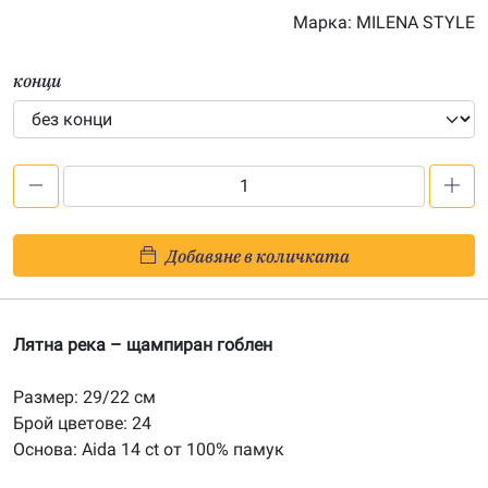
Марка:
MILENA STYLE
конци
количество
за
Лятна
Добавяне в количката
река
-
печатана
Лятна река – щампиран гоблен
Aida
14ct
Размер: 29/22 см
AB036
Брой цветове: 24
Основа: Aida 14 ct от 100% памук