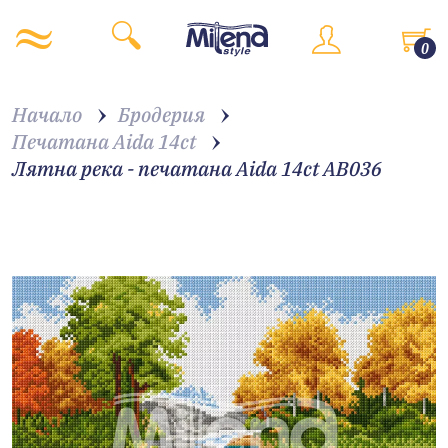
0
Начало
Бродерия
Печатана Aida 14ct
Лятна река - печатана Aida 14ct AB036