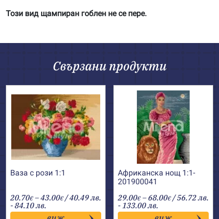
Този вид щампиран гоблен не се пере.
Свързани продукти
Ваза с рози 1:1
Африканска нощ 1:1-
201900041
Price
Price
20.70
–
43.00
/ 40.49 лв.
29.00
–
68.00
/ 56.72 лв.
€
€
€
€
range:
range:
- 84.10 лв.
- 133.00 лв.
20.70€
29.00€
виж
виж