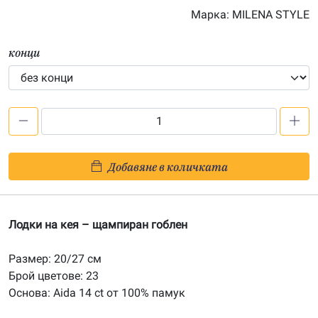
Марка:
MILENA STYLE
конци
количество
за
Лодки
Добавяне в количката
на
кея
-
Лодки на кея – щампиран гоблен
печатана
Aida
Размер: 20/27 см
14ct
Брой цветове: 23
AB026
Основа: Aida 14 ct от 100% памук