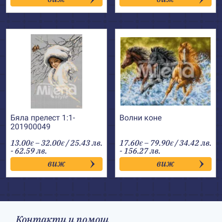
through
through
98.00€
65.00€
Бяла прелест 1:1-
Волни коне
201900049
Price
Price
13.00
–
32.00
/ 25.43 лв.
17.60
–
79.90
/ 34.42 лв.
€
€
€
€
range:
range:
- 62.59 лв.
- 156.27 лв.
13.00€
17.60€
виж
виж
through
through
32.00€
79.90€
Контакти и помощ