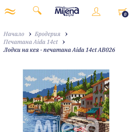
0
Начало
Бродерия
Печатана Aida 14ct
Лодки на кея - печатана Aida 14ct AB026