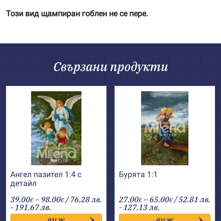
Този вид щампиран гоблен не се пере.
Свързани продукти
Ангел пазител 1:4 с
Бурята 1:1
детайл
Price
Price
39.00
–
98.00
/ 76.28 лв.
27.00
–
65.00
/ 52.81 лв.
€
€
€
€
range:
range:
- 191.67 лв.
- 127.13 лв.
39.00€
27.00€
виж
виж