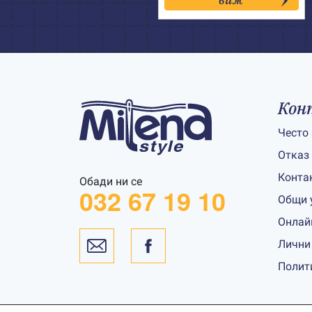
through
24.50€
Кон
Често
Отказ
Конта
Обади ни се
032 67 19 10
Общи 
Онлай
Лични
Полит