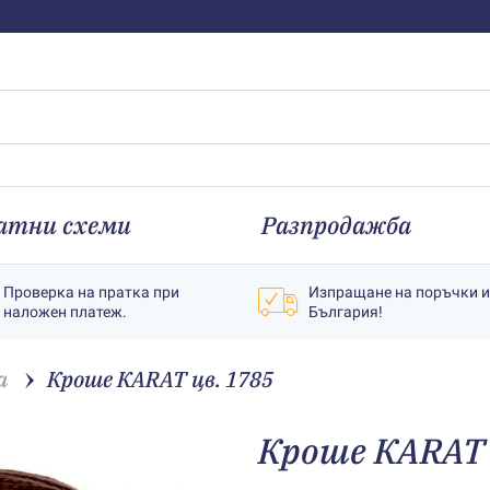
атни схеми
Разпродажба
Проверка на пратка при
Изпращане на поръчки 
наложен платеж.
България!
а
Кроше КARAT цв. 1785
Кроше КARAT 