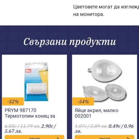
Цветовете могат да изглеж
на монитора.
Свързани продукти
-52%
-54%
PRYM 987170
Яйце акрил, малко
Термотопим конец за
002001
лепене
6.03
/ 11.79 лв.
2.90
/
1.07
/ 2.09 лв.
0.49
/ 0.96
€
€
€
€
5.67 лв.
лв.
виж
виж