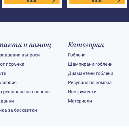
такти и помощ
Категории
 задавани въпроси
Гоблени
 от поръчка
Щампирани гоблени
кти
Диамантени гоблени
условия
Рисуване по номера
н решаване на спорове
Инструменти
 данни
Материали
ика за бисквитки