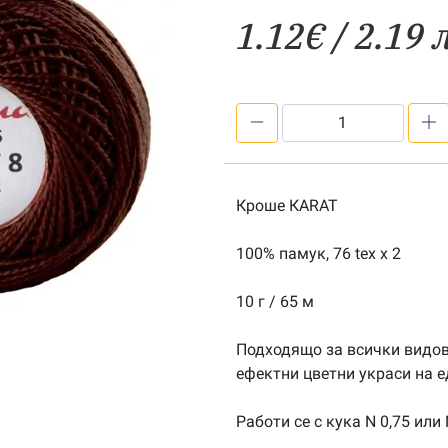
1.12
€
/ 2.19 
количество
за
Кроше
КARAT
Кроше КARAT
цв.
1785
100% памук, 76 tex х 2
10 г / 65 м
Подходящо за всички видове
ефектни цветни украси на е
Работи се с кука N 0,75 или 