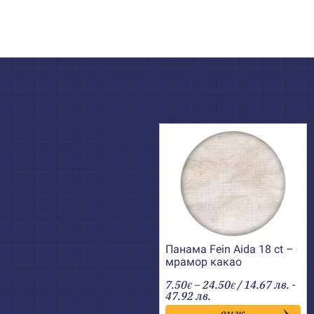
Панама Fein Aida 18 ct –
мрамор какао
Price
7.50
–
24.50
/ 14.67 лв. -
€
€
range:
47.92 лв.
7.50€
виж