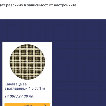
дат различно в зависимост от настройките
Канаваца за
възглавници 4.5 ct, 1 м
14.00
/ 27.38 лв.
€
виж