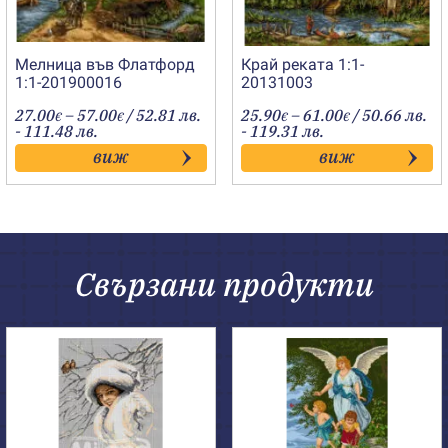
Мелница във Флатфорд
Край реката 1:1-
1:1-201900016
20131003
Price
Price
27.00
–
57.00
/ 52.81 лв.
25.90
–
61.00
/ 50.66 лв.
€
€
€
€
range:
range:
- 111.48 лв.
- 119.31 лв.
27.00€
25.90€
виж
виж
through
through
57.00€
61.00€
Свързани продукти