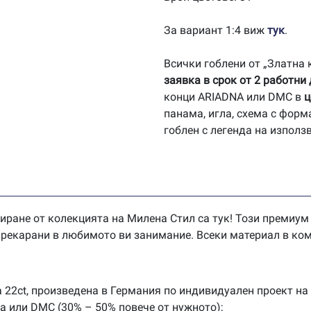
За вариант 1:4 виж
тук
.
Всички гоблени от „Златна
заявка в срок от 2 работни
конци ARIADNA или DMC в
ц
панама, игла, схема с форм
гоблен с легенда на използ
иране от колекцията на Милена Стил са тук! Този премиум
 прекарани в любимото ви занимание. Всеки материал в ком
 22ct, произведена в Германия по индивидуален проект на
na или DMC (30% – 50% повече от нужното);