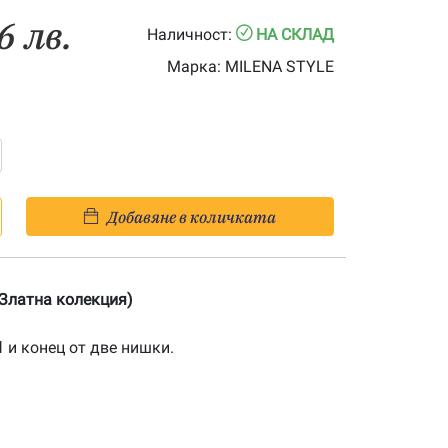
6 лв.
Наличност:
НА СКЛАД
Марка:
MILENA STYLE
Добавяне в количката
 (Златна колекция)
1
и конец от две нишки.