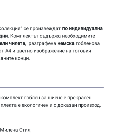
 колекция“ се произвеждат
по индивидуална
 дни
. Комплектът съдържа необходимите
ели чилета
, разграфена
немска
гобленова
ат А4 и цветно изображение на готовия
ваните конци.
 комплект гоблен за шиене е прекрасен
плекта е екологичен и с доказан произход.
 Милена Стил;