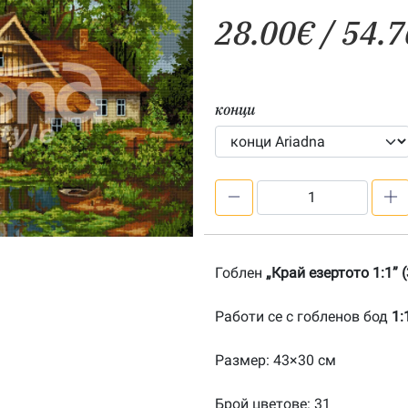
28.00
€
/ 54.7
конци
количество
за
Край
езерото
Гоблен
„Край езертото 1:1”
1:1-
20160404
Работи се с гобленов бод
1:
Размер: 43×30 см
Брой цветове: 31