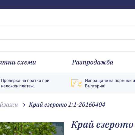
атни схеми
Разпродажба
Проверка на пратка при
Изпращане на поръчки 
наложен платеж.
България!
йзажи
Край езерото 1:1-20160404
Край езерото