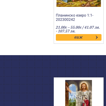
Планинско езеро 1:1-
202300242
Price
21.00
–
55.00
/ 41.07 лв.
€
€
range:
- 107.57 лв.
21.00€
виж
through
55.00€