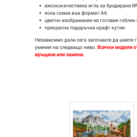
висококачествена игла за бродиране №
ясна схема във формат А4;
цветно изображение на готовия гоблен 
прекрасна подаръчна крафт кутия.
Независимо дали сега започвате да шиете г
умения на следващо ниво.
Всички модели о
връщане или замяна.