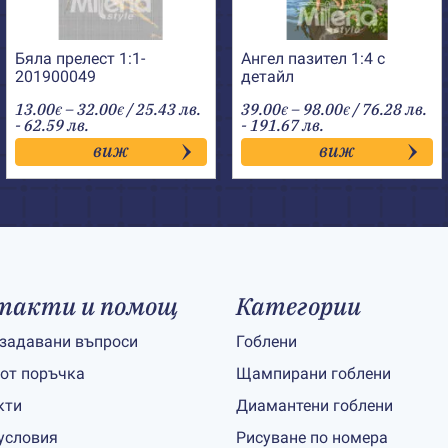
Бяла прелест 1:1-
Ангел пазител 1:4 с
201900049
детайл
Price
Price
13.00
–
32.00
/ 25.43 лв.
39.00
–
98.00
/ 76.28 лв.
€
€
€
€
range:
range:
- 62.59 лв.
- 191.67 лв.
13.00€
39.00€
виж
виж
through
through
32.00€
98.00€
такти и помощ
Категории
 задавани въпроси
Гоблени
 от поръчка
Щампирани гоблени
кти
Диамантени гоблени
условия
Рисуване по номера