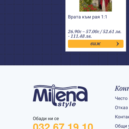
Врата към рая 1:1
Price
26.90
–
57.00
/ 52.61 лв.
€
€
range:
- 111.48 лв.
26.90€
виж
through
57.00€
Кон
Често
Отказ
Конта
Обади ни се
032 67 19 10
Общи 