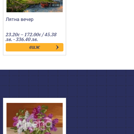
Лятна вечер
Price
23.20
–
172.00
/ 45.38
€
€
range:
лв. - 336.40 лв.
23.20€
виж
through
172.00€