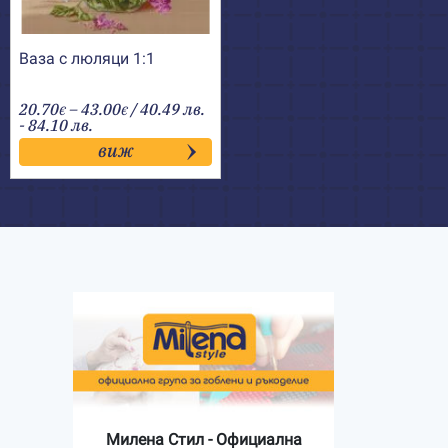
Ваза с люляци 1:1
Price
20.70
–
43.00
/ 40.49 лв.
€
€
range:
- 84.10 лв.
20.70€
виж
through
43.00€
Милена Стил - Официална