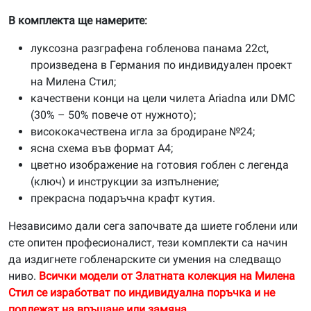
В комплекта ще намерите:
луксозна разграфена гобленова панама 22ct,
произведена в Германия по индивидуален проект
на Милена Стил;
качествени конци на цели чилета Ariadna или DMC
(30% – 50% повече от нужното);
висококачествена игла за бродиране №24;
ясна схема във формат А4;
цветно изображение на готовия гоблен с легенда
(ключ) и инструкции за изпълнение;
прекрасна подаръчна крафт кутия.
Независимо дали сега започвате да шиете гоблени или
сте опитен професионалист, тези комплекти са начин
да издигнете гобленарските си умения на следващо
ниво.
Всички модели от Златната колекция на Милена
Стил се изработват по индивидуална поръчка и не
подлежат на връщане или замяна.