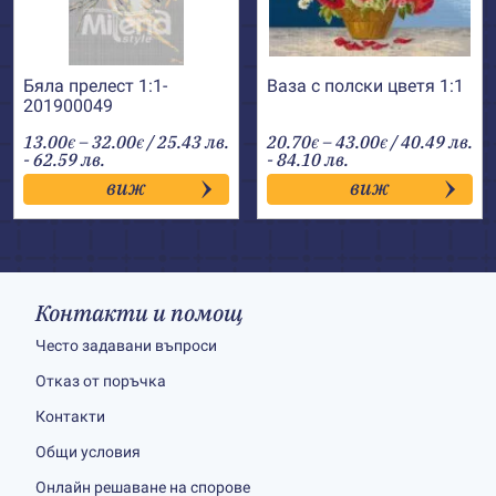
Бяла прелест 1:1-
Ваза с полски цветя 1:1
201900049
Price
Price
13.00
–
32.00
/ 25.43 лв.
20.70
–
43.00
/ 40.49 лв.
€
€
€
€
range:
range:
- 62.59 лв.
- 84.10 лв.
13.00€
20.70€
виж
виж
through
through
32.00€
43.00€
Контакти и помощ
Често задавани въпроси
Отказ от поръчка
Контакти
Общи условия
Онлайн решаване на спорове