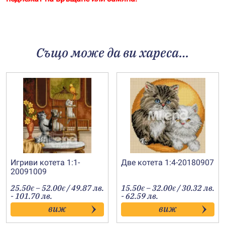
Също може да ви хареса…
Игриви котета 1:1-
Две котета 1:4-20180907
20091009
Price
Price
25.50
–
52.00
/ 49.87 лв.
15.50
–
32.00
/ 30.32 лв.
€
€
€
€
range:
range:
- 101.70 лв.
- 62.59 лв.
25.50€
15.50€
виж
виж
through
through
52.00€
32.00€