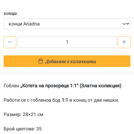
конци
количество
за
Котета
Добавяне в количката
на
прозореца
1:1-
Гоблен
„Котета на прозореца 1:1“ (Златна колекция)
20151006
Работи се с гобленов бод
1:1
и конец от две нишки.
Размер: 28×21 см
Брой цветове: 35