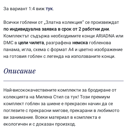
За вариант 1:4 виж
тук
.
Всички гоблени от „Златна колекция“ се произвеждат
по индивидуална заявка в срок от 2 работни дни
.
Комплектът съдържа необходимите конци ARIADNA или
DMC в
цели чилета
, разграфена
немска
гобленова
панама, игла, схема с формат А4 и цветно изображение
на готовия гоблен с легенда на използваните конци.
Описание
Най-висококачествените комплекти за бродиране от
колекцията на Милена Стил са тук! Този премиум
комплект гоблен за шиене е прекрасен начин да се
поглезите с прекрасни мигове, прекарани в любимото
ви занимание. Всеки материал в комплекта е
екологичен и с доказан произход.