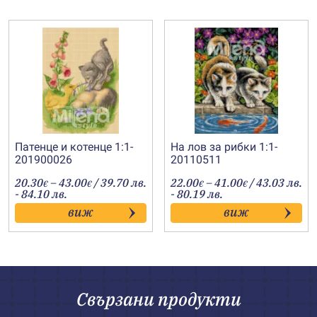
Патенце и котенце 1:1-
На лов за рибки 1:1-
201900026
20110511
Price
Price
20.30
–
43.00
/ 39.70 лв.
22.00
–
41.00
/ 43.03 лв.
€
€
€
€
range:
range:
- 84.10 лв.
- 80.19 лв.
20.30€
22.00€
виж
виж
through
through
43.00€
41.00€
Свързани продукти