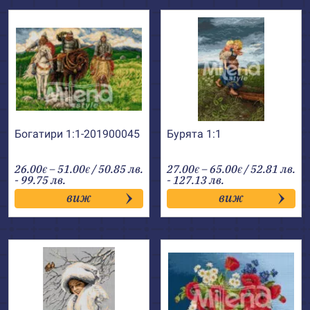
Богатири 1:1-201900045
Бурята 1:1
Price
Price
26.00
–
51.00
/ 50.85 лв.
27.00
–
65.00
/ 52.81 лв.
€
€
€
€
range:
range:
- 99.75 лв.
- 127.13 лв.
26.00€
27.00€
виж
виж
through
through
51.00€
65.00€