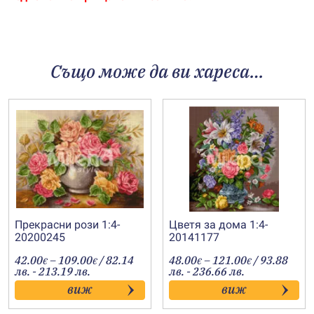
Също може да ви хареса…
Прекрасни рози 1:4-
Цветя за дома 1:4-
20200245
20141177
Price
Price
42.00
–
109.00
/ 82.14
48.00
–
121.00
/ 93.88
€
€
€
€
range:
range:
лв. - 213.19 лв.
лв. - 236.66 лв.
42.00€
48.00€
виж
виж
through
through
109.00€
121.00€