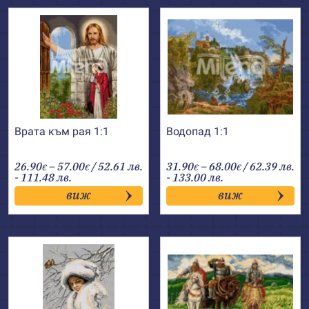
Врата към рая 1:1
Водопад 1:1
Price
Price
26.90
–
57.00
/ 52.61 лв.
31.90
–
68.00
/ 62.39 лв.
€
€
€
€
range:
range:
- 111.48 лв.
- 133.00 лв.
26.90€
31.90€
виж
виж
through
through
57.00€
68.00€