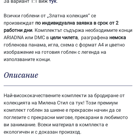
За вариант 1:1 виж
тук
.
Всички гоблени от „Златна колекция“ се
произвеждат
по индивидуална заявка в срок от 2
работни дни
. Комплектът съдържа необходимите конци
ARIADNA или DMC в
цели чилета
, разграфена
немска
гобленова панама, игла, схема с формат А4 и цветно
изображение на готовия гоблен с легенда на
използваните конци.
Описание
Най-висококачествените комплекти за бродиране от
колекцията на Милена Стил са тук! Този премиум
комплект гоблен за шиене е прекрасен начин да се
поглезите с прекрасни мигове, прекарани в любимото
ви занимание. Всеки материал в комплекта е
екологичен и с доказан произход.