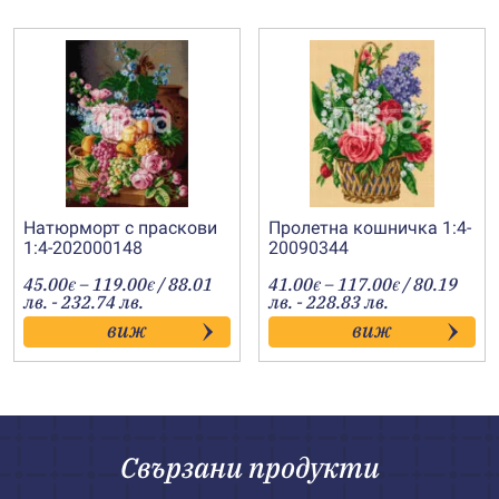
Натюрморт с праскови
Пролетна кошничка 1:4-
1:4-202000148
20090344
Price
Price
45.00
–
119.00
/ 88.01
41.00
–
117.00
/ 80.19
€
€
€
€
range:
range:
лв. - 232.74 лв.
лв. - 228.83 лв.
45.00€
41.00€
виж
виж
through
through
119.00€
117.00€
Свързани продукти