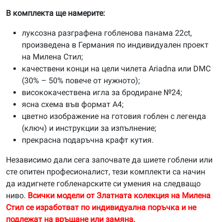
В комплекта ще намерите:
луксозна разграфена гобленова панама 22ct,
произведена в Германия по индивидуален проект
на Милена Стил;
качествени конци на цели чилета Ariadna или DMC
(30% – 50% повече от нужното);
висококачествена игла за бродиране №24;
ясна схема във формат А4;
цветно изображение на готовия гоблен с легенда
(ключ) и инструкции за изпълнение;
прекрасна подаръчна крафт кутия.
Независимо дали сега започвате да шиете гоблени или
сте опитен професионалист, тези комплекти са начин
да издигнете гобленарските си умения на следващо
ниво.
Всички модели от Златната колекция на Милена
Стил се изработват по индивидуална поръчка и не
подлежат на връщане или замяна.