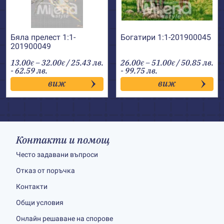
Бяла прелест 1:1-
Богатири 1:1-201900045
201900049
Price
Price
13.00
–
32.00
/ 25.43 лв.
26.00
–
51.00
/ 50.85 лв.
€
€
€
€
range:
range:
- 62.59 лв.
- 99.75 лв.
13.00€
26.00€
виж
виж
through
through
32.00€
51.00€
Контакти и помощ
Често задавани въпроси
Отказ от поръчка
Контакти
Общи условия
Онлайн решаване на спорове