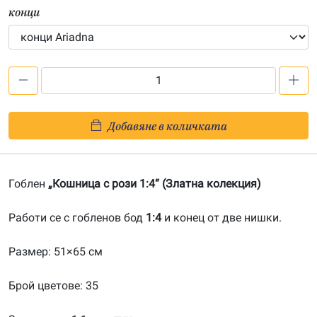
конци
количество
за
Кошница
Добавяне в количката
с
рози
1:4-
Гоблен
„Кошница с рози 1:4“ (Златна колекция)
20160744
Работи се с гобленов бод
1:4
и конец от две нишки.
Размер: 51×65 см
Брой цветове: 35