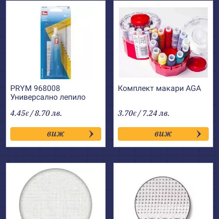
PRYM 968008
Комплект макари AGA
Универсално лепило
Textil+
4.45
/ 8.70 лв.
3.70
/ 7.24 лв.
€
€
виж
виж