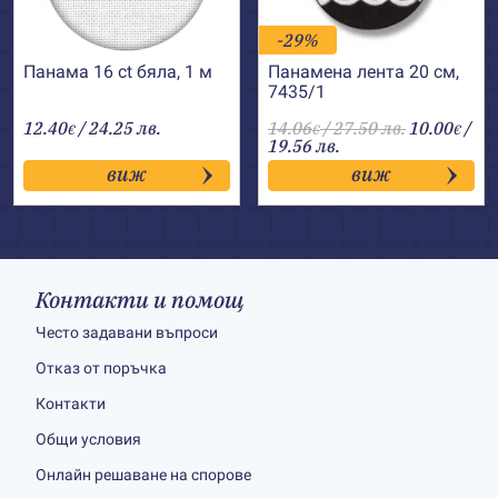
-29%
Панама 16 ct бяла, 1 м
Панамена лента 20 см,
7435/1
12.40
/ 24.25 лв.
14.06
/ 27.50 лв.
10.00
/
€
€
€
19.56 лв.
виж
виж
Контакти и помощ
Често задавани въпроси
Отказ от поръчка
Контакти
Общи условия
Онлайн решаване на спорове