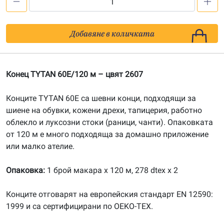
количество
за
Конец
Добавяне в количката
TYTAN
60
E/120м,
Конец TYTAN 60E/120 м – цвят 2607
цвят
2607
Конците TYTAN 60E са шевни конци, подходящи за
шиене на обувки, кожени дрехи, тапицерия, работно
облекло и луксозни стоки (раници, чанти). Опаковката
от 120 м е много подходяща за домашно приложение
или малко ателие.
Опаковка:
1 брой макара х 120 м, 278 dtex x 2
Конците отговарят на европейския стандарт EN 12590:
1999 и са сертифицирани по OEKO-TEX.