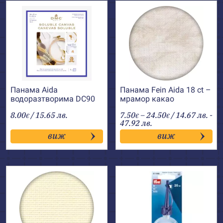
Панама Aida
Панама Fein Aida 18 ct –
водоразтворима DC90
мрамор какао
DMC
Price
8.00
/ 15.65 лв.
7.50
–
24.50
/ 14.67 лв. -
€
€
€
range:
47.92 лв.
7.50€
виж
виж
through
24.50€