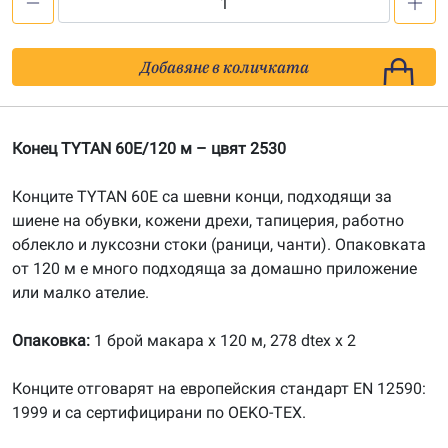
количество
за
Конец
Добавяне в количката
TYTAN
60
E/120м,
Конец TYTAN 60E/120 м – цвят 2530
цвят
2530
Конците TYTAN 60E са шевни конци, подходящи за
шиене на обувки, кожени дрехи, тапицерия, работно
облекло и луксозни стоки (раници, чанти). Опаковката
от 120 м е много подходяща за домашно приложение
или малко ателие.
Опаковка:
1 брой макара х 120 м, 278 dtex x 2
Конците отговарят на европейския стандарт EN 12590:
1999 и са сертифицирани по OEKO-TEX.