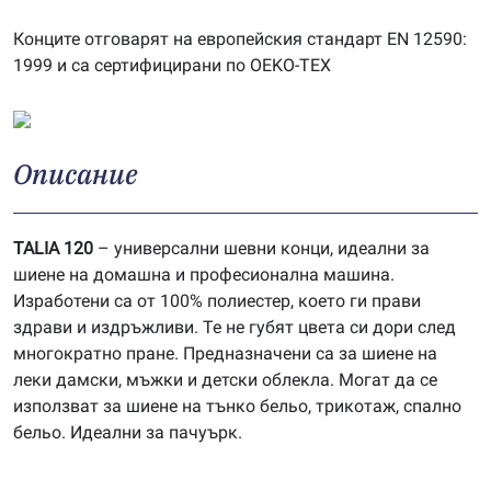
Конците отговарят на европейския стандарт EN 12590:
1999 и са сертифицирани по OEKO-TEX
Описание
TALIA 120
– универсални шевни конци, идеални за
шиене на домашна и професионална машина.
Изработени са от 100% полиестер, което ги прави
здрави и издръжливи. Те не губят цвета си дори след
многократно пране. Предназначени са за шиене на
леки дамски, мъжки и детски облекла. Могат да се
използват за шиене на тънко бельо, трикотаж, спално
бельо. Идеални за пачуърк.