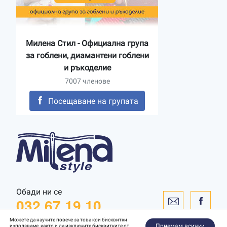
Милена Стил - Официална група
за гоблени, диамантени гоблени
и ръкоделие
7007 членове
Посещаване на групата
Обади ни се
032 67 19 10
Можете да научите повече за това кои бисквитки
Приемам всички
използваме, както и да изключите бисквитките от