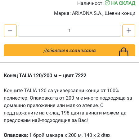
Наличност:
НА СКЛАД
Марка:
ARIADNA S.A., Шевни конци
количество
за
Конец
Добавяне в количката
TALIA
120/200
м
Конец TALIA 120/200 м – цвят 7222
-
цвят
Конците TALIA 120 са универсални конци от 100%
7222
полиестер. Опаковката от 200 м е много подходяща за
домашно приложение или малко ателие. С
поддържаните на склад 198 цвята винаги можем да
предложим най-подходящия за Вас!
Опаковка:
1 брой макара х 200 м, 140 x 2 dtex