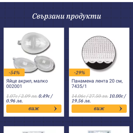
Свързани продукти
-54%
-29%
Яйце акрил, малко
Панамена лента 20 см,
002001
7435/1
1.07
/ 2.09 лв.
0.49
/
14.06
/ 27.50 лв.
10.00
/
€
€
€
€
0.96 лв.
19.56 лв.
виж
виж