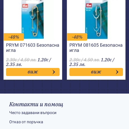
-48%
-48%
PRYM 071603 Безопаснa
PRYM 081605 Безопасна
иглa
игла
2.30
/ 4.50 лв.
1.20
/
2.30
/ 4.50 лв.
1.20
/
€
€
€
€
2.35 лв.
2.35 лв.
виж
виж
Контакти и помощ
Често задавани въпроси
Отказ от поръчка