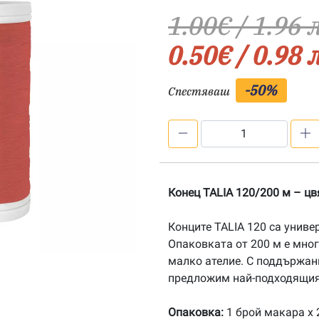
1.00
€
/ 1.96 
0.50
€
/ 0.98 
-50%
Спестяваш
количество
за
Конец
TALIA
Конец TALIA 120/200 м – цв
120/200
м
Конците TALIA 120 са униве
-
Опаковката от 200 м е мно
цвят
малко ателие. С поддържан
7141
предложим най-подходящия 
Опаковка:
1 брой макара х 2