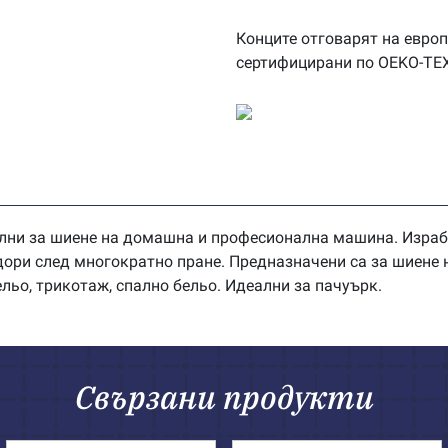
Конците отговарят на европ
сертифицирани по OEKO-TE
лни за шиене на домашна и професионална машина. Изработ
 дори след многократно пране. Предназначени са за шиене 
ельо, трикотаж, спално бельо. Идеални за пачуърк.
Свързани продукти