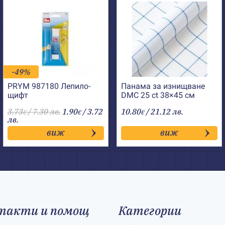
-49%
PRYM 987180 Лепило-
Панама за изнищване
щифт
DMC 25 ct 38×45 см
3.73
/ 7.30 лв.
1.90
/ 3.72
10.80
/ 21.12 лв.
€
€
€
лв.
виж
виж
такти и помощ
Категории