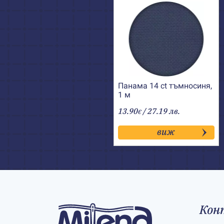
Панама 14 ct тъмносиня,
1 м
13.90
/ 27.19 лв.
€
виж
Кон