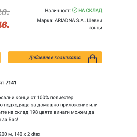
лв.
Наличност:
НА СКЛАД
лв.
Марка:
ARIADNA S.A., Шевни
конци
Добавяне в количката
ят 7141
рсални конци от 100% полиестер.
го подходяща за домашно приложение или
ите на склад 198 цвята винаги можем да
за Вас!
00 м, 140 x 2 dtex