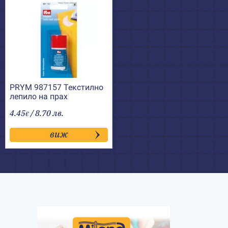
PRYM 987157 Текстилно
лепило на прах
4.45
/ 8.70 лв.
€
виж