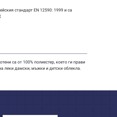
ейския стандарт EN 12590: 1999 и са
X
ени са от 100% полиестер, което ги прави
на леки дамски, мъжки и детски облекла.