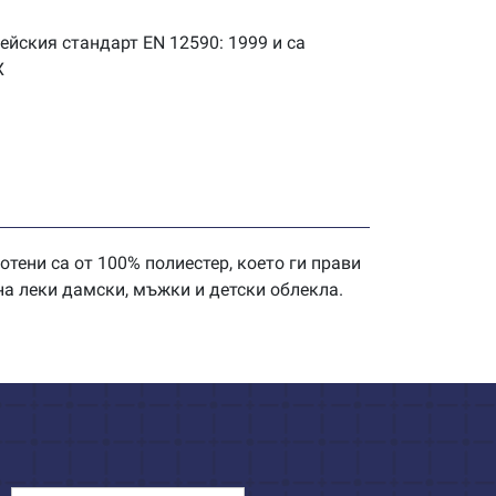
ейския стандарт EN 12590: 1999 и са
X
ени са от 100% полиестер, което ги прави
на леки дамски, мъжки и детски облекла.