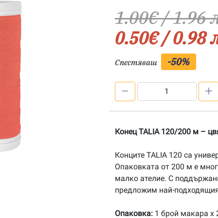
1.00
€
/ 1.96 
0.50
€
/ 0.98 
-50%
Спестяваш
количество
за
Конец
TALIA
Конец TALIA 120/200 м – цв
120/200
м
Конците TALIA 120 са униве
-
Опаковката от 200 м е мно
цвят
малко ателие. С поддържан
7112
предложим най-подходящия 
Опаковка:
1 брой макара х 2