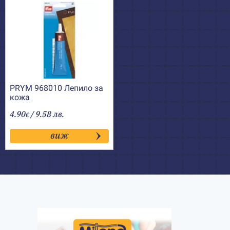
PRYM 968010 Лепило за
кожа
4.90
/ 9.58 лв.
€
виж