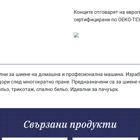
Конците отговарят на европ
сертифицирани по OEKO-TE
лни за шиене на домашна и професионална машина. Изработ
 дори след многократно пране. Предназначени са за шиене 
ельо, трикотаж, спално бельо. Идеални за пачуърк.
Свързани продукти