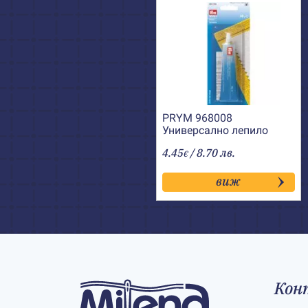
PRYM 968008
Универсално лепило
Textil+
4.45
/ 8.70 лв.
€
виж
Кон