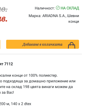
лв.
Наличност:
НА СКЛАД
лв.
Марка:
ARIADNA S.A., Шевни
конци
Добавяне в количката
ят 7112
рсални конци от 100% полиестер.
го подходяща за домашно приложение или
ите на склад 198 цвята винаги можем да
за Вас!
00 м, 140 x 2 dtex