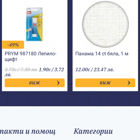
-49%
PRYM 987180 Лепило-
Панама 14 ct бяла, 1 м
щифт
3.73
/ 7.30 лв.
1.90
/ 3.72
12.00
/ 23.47 лв.
€
€
€
лв.
виж
виж
такти и помощ
Категории