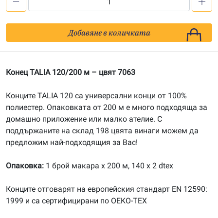
количество
за
Конец
Добавяне в количката
TALIA
120/200
м
Конец TALIA 120/200 м – цвят 7063
-
цвят
Конците TALIA 120 са универсални конци от 100%
7063
полиестер. Опаковката от 200 м е много подходяща за
домашно приложение или малко ателие. С
поддържаните на склад 198 цвята винаги можем да
предложим най-подходящия за Вас!
Опаковка:
1 брой макара х 200 м, 140 x 2 dtex
Конците отговарят на европейския стандарт EN 12590:
1999 и са сертифицирани по OEKO-TEX