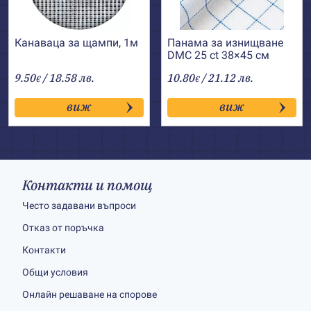
Канаваца за щампи, 1м
Панама за изнищване
DMC 25 ct 38×45 см
9.50
/ 18.58 лв.
10.80
/ 21.12 лв.
€
€
виж
виж
Контакти и помощ
Често задавани въпроси
Отказ от поръчка
Контакти
Общи условия
Онлайн решаване на спорове