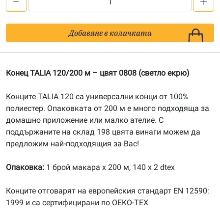
количество
за
Конец
Добавяне в количката
TALIA
120/200
м
Конец TALIA 120/200 м – цвят 0808 (светло екрю)
-
цвят
Конците TALIA 120 са универсални конци от 100%
0808
полиестер. Опаковката от 200 м е много подходяща за
домашно приложение или малко ателие. С
поддържаните на склад 198 цвята винаги можем да
предложим най-подходящия за Вас!
Опаковка:
1 брой макара х 200 м, 140 x 2 dtex
Конците отговарят на европейския стандарт EN 12590:
1999 и са сертифицирани по OEKO-TEX