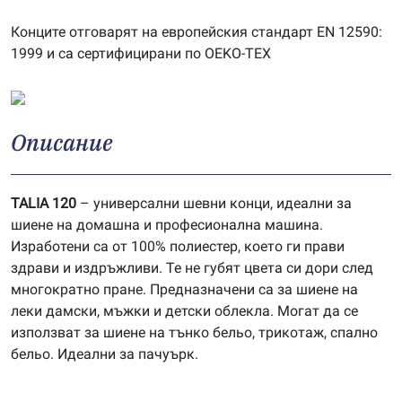
Конците отговарят на европейския стандарт EN 12590:
1999 и са сертифицирани по OEKO-TEX
Описание
TALIA 120
– универсални шевни конци, идеални за
шиене на домашна и професионална машина.
Изработени са от 100% полиестер, което ги прави
здрави и издръжливи. Те не губят цвета си дори след
многократно пране. Предназначени са за шиене на
леки дамски, мъжки и детски облекла. Могат да се
използват за шиене на тънко бельо, трикотаж, спално
бельо. Идеални за пачуърк.