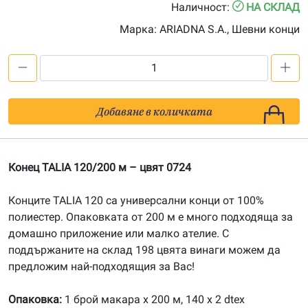
Наличност:
НА СКЛАД
Марка:
ARIADNA S.A., Шевни конци
количество
за
Конец
Добавяне в количката
TALIA
120/200
м
Конец TALIA 120/200 м – цвят 0724
-
цвят
Конците TALIA 120 са универсални конци от 100%
0724
полиестер. Опаковката от 200 м е много подходяща за
домашно приложение или малко ателие. С
поддържаните на склад 198 цвята винаги можем да
предложим най-подходящия за Вас!
Опаковка:
1 брой макара х 200 м, 140 x 2 dtex