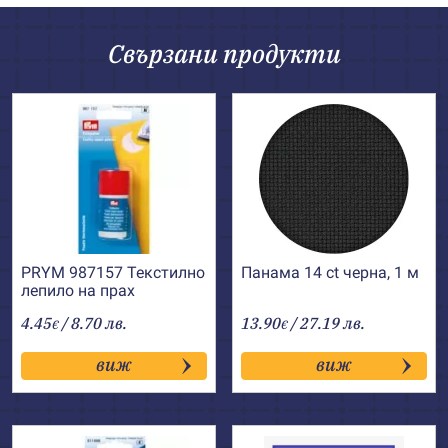
Свързани продукти
PRYM 987157 Текстилно
Панама 14 ct черна, 1 м
лепило на прах
4.45
/ 8.70 лв.
13.90
/ 27.19 лв.
€
€
виж
виж