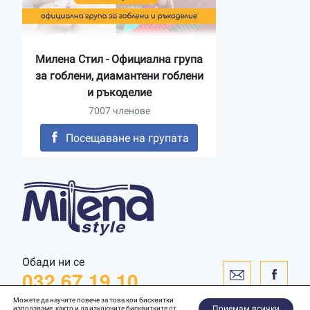
Милена Стил - Официална група
за гоблени, диамантени гоблени
и ръкоделие
7007 членове
Посещаване на групата
Обади ни се
032 67 19 10
Можете да научите повече за това кои бисквитки
Приемам всички
използваме, както и да изключите бисквитките от