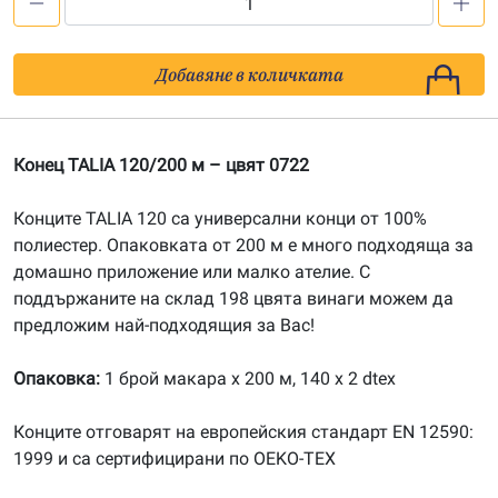
количество
за
Конец
Добавяне в количката
TALIA
120/200
м
Конец TALIA 120/200 м – цвят 0722
-
цвят
Конците TALIA 120 са универсални конци от 100%
0722
полиестер. Опаковката от 200 м е много подходяща за
домашно приложение или малко ателие. С
поддържаните на склад 198 цвята винаги можем да
предложим най-подходящия за Вас!
Опаковка:
1 брой макара х 200 м, 140 x 2 dtex
Конците отговарят на европейския стандарт EN 12590:
1999 и са сертифицирани по OEKO-TEX