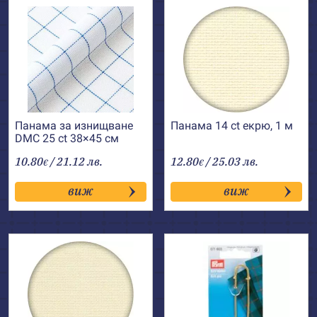
Панама за изнищване
Панама 14 ct екрю, 1 м
DMC 25 ct 38×45 см
10.80
/ 21.12 лв.
12.80
/ 25.03 лв.
€
€
виж
виж