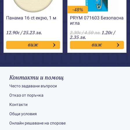
-48%
Панама 16 ct екрю, 1 м
PRYM 071603 Безопаснa
иглa
12.90
/ 25.23 лв.
2.30
/ 4.50 лв.
1.20
/
€
€
€
2.35 лв.
виж
виж
Контакти и помощ
Често задавани въпроси
Отказ от поръчка
Контакти
Общи условия
Онлайн решаване на спорове