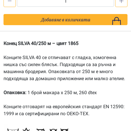
количество
за
Конец
Добавяне в количката
SILVA
40/250m,
цвят
Конец SILVA 40/250 м – цвят 1865
1865
Конците SILVA 40 се отличават с гладка, хомогенна
нишка със силен блясък. Подходящи са за ръчна и
машинна бродерия. Опаковката от 250 м е много
подходяща за домашно приложение или малко ателие.
Опаковка:
1 брой макара х 250 м, 260 dtex
Конците отговарят на европейския стандарт EN 12590:
1999 и са сертифицирани по OEKO-TEX.