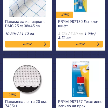
-49%
Панама за изнищване
PRYM 987180 Лепило-
DMC 25 ct 38×45 см
щифт
10.80
/ 21.12 лв.
3.73
/ 7.30 лв.
1.90
/
€
€
€
3.72 лв.
виж
виж
-29%
Панамена лента 20 см,
PRYM 987157 Текстилно
7435/1
лепило на прах