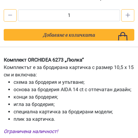
количество
за
Картичка
Добавяне в количката
ORCHIDEA
6273
Комплект ORCHIDEA 6273 „Люлка“
Комплектът е за бродирана картичка с размер 10,5 x 15
см и включва:
схема за бродерия и упътване;
основа за бродерия AIDA 14 ct с отпечатан дизайн;
конци за бродерия;
игла за бродерия;
специална картичка за бродирани модели;
плик за картичка.
Ограничена наличност!