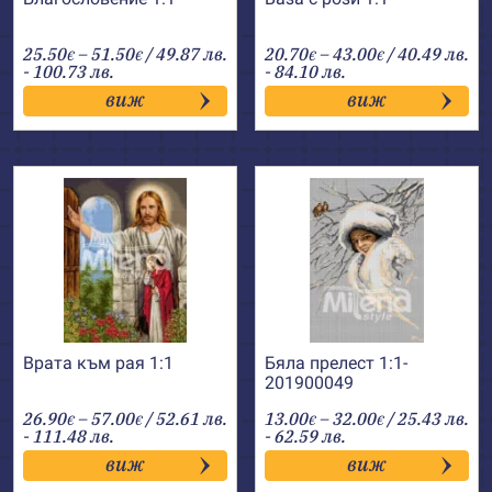
Price
Price
25.50
–
51.50
/ 49.87 лв.
20.70
–
43.00
/ 40.49 лв.
€
€
€
€
range:
range:
- 100.73 лв.
- 84.10 лв.
25.50€
20.70€
виж
виж
through
through
51.50€
43.00€
Врата към рая 1:1
Бяла прелест 1:1-
201900049
Price
Price
26.90
–
57.00
/ 52.61 лв.
13.00
–
32.00
/ 25.43 лв.
€
€
€
€
range:
range:
- 111.48 лв.
- 62.59 лв.
26.90€
13.00€
виж
виж
through
through
57.00€
32.00€