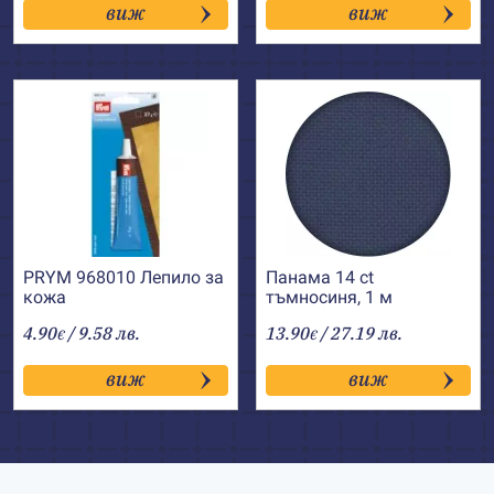
виж
виж
PRYM 968010 Лепило за
Панама 14 ct
кожа
тъмносиня, 1 м
4.90
/ 9.58 лв.
13.90
/ 27.19 лв.
€
€
виж
виж