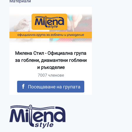
Материали
Милена Стил - Официална група
за гоблени, диамантени гоблени
и ръкоделие
7007 членове
Посещаване на групата