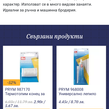
характер. Използват се в много видове занаяти.
Идеални за ръчна и машинна бродерия.
Свързани продукти
-52%
PRYM 987170
PRYM 968008
Термотопим конец за
Универсално лепило
лепене
Textil+
6.03
/ 11.79 лв.
2.90
/
4.45
/ 8.70 лв.
€
€
€
5.67 лв.