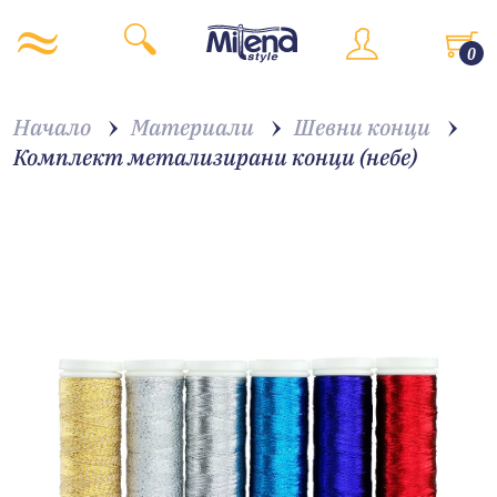
0
Начало
Материали
Шевни конци
Комплект метализирани конци (небе)