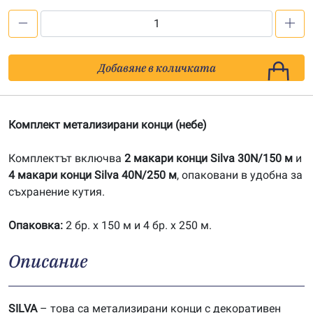
количество
за
Комплект
Добавяне в количката
метализирани
конци
(небе)
Комплект метализирани конци (небе)
Комплектът включва
2 макари конци Silva 30N/150 м
и
4 макари конци Silva 40N/250 м
, опаковани в удобна за
съхранение кутия.
Опаковка:
2 бр. х 150 м и 4 бр. х 250 м.
Описание
SILVA
– това са метализирани конци с декоративен