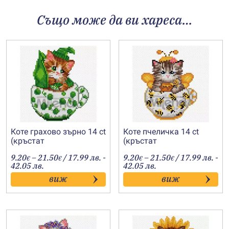
Също може да ви хареса…
Коте грахово зърно 14 ct
Коте пчеличка 14 ct
(кръстат
(кръстат
бод)-202400143
бод)-202400151
Price
Price
9.20
–
21.50
/ 17.99 лв. -
9.20
–
21.50
/ 17.99 лв. -
€
€
€
€
range:
range:
42.05 лв.
42.05 лв.
9.20€
9.20€
виж
виж
through
through
21.50€
21.50€