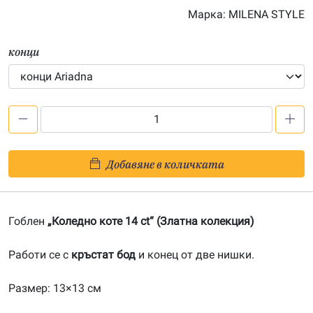
Марка:
MILENA STYLE
конци
количество
за
Коледно
Добавяне в количката
коте
14
ct
Гоблен
„Коледно коте 14 ct“ (Златна колекция)
(кръстат
бод)-202400141
Работи се с
кръстат бод
и конец от две нишки.
Размер: 13×13 см