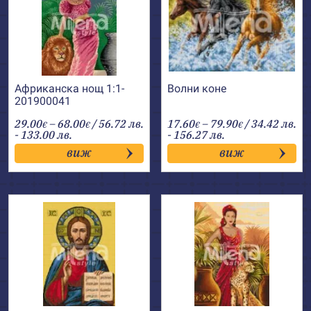
Африканска нощ 1:1-
Волни коне
201900041
Price
Price
29.00
–
68.00
/ 56.72 лв.
17.60
–
79.90
/ 34.42 лв.
€
€
€
€
range:
range:
- 133.00 лв.
- 156.27 лв.
29.00€
17.60€
виж
виж
through
through
68.00€
79.90€