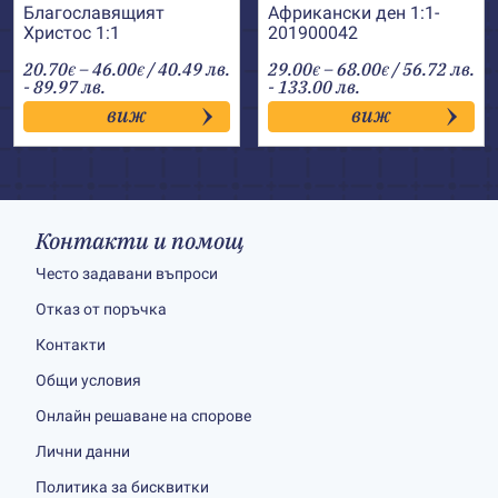
Благославящият
Африкански ден 1:1-
Христос 1:1
201900042
Price
Price
20.70
–
46.00
/ 40.49 лв.
29.00
–
68.00
/ 56.72 лв.
€
€
€
€
range:
range:
- 89.97 лв.
- 133.00 лв.
20.70€
29.00€
виж
виж
through
through
46.00€
68.00€
Контакти и помощ
Често задавани въпроси
Отказ от поръчка
Контакти
Общи условия
Онлайн решаване на спорове
Лични данни
Политика за бисквитки