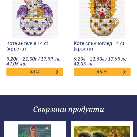
Коте ангелче 14 ct
Коте слънчоглед 14 ct
(кръстат
(кръстат
бод)-202400142
бод)-202400153
Price
Price
9.20
–
21.50
/ 17.99 лв. -
9.20
–
21.50
/ 17.99 лв. -
€
€
€
€
range:
range:
42.05 лв.
42.05 лв.
9.20€
9.20€
виж
виж
through
through
21.50€
21.50€
Свързани продукти