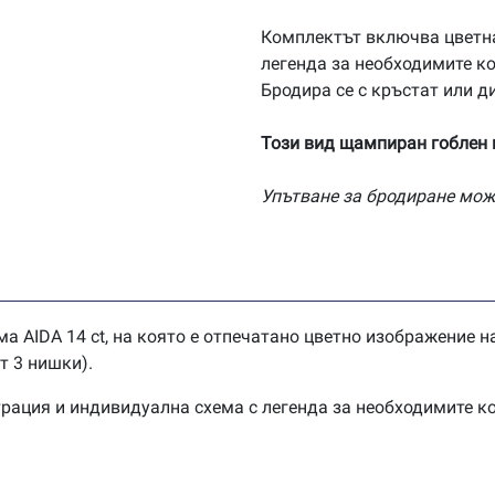
14ct
AD035
Комплектът включва цветн
легенда за необходимите ко
Бродира се с кръстат или д
Този вид щампиран гоблен н
Упътване за бродиране мож
а AIDA 14 ct, на която е отпечатано цветно изображение на
от 3 нишки).
трация и индивидуална схема с легенда за необходимите к