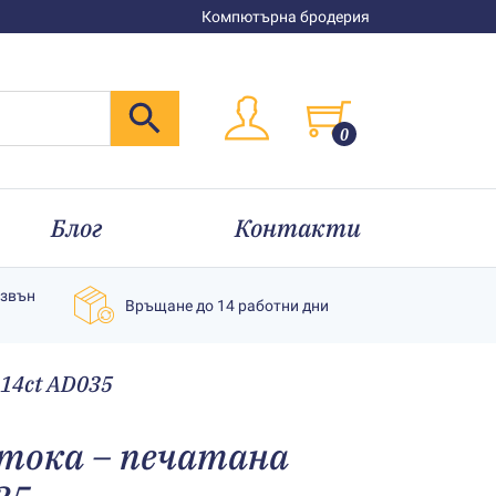
Компютърна бродерия
0
Блог
Контакти
извън
Връщане до 14 работни дни
 14ct AD035
тока – печатана