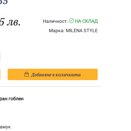
35
5 лв.
Наличност:
НА СКЛАД
Марка:
MILENA STYLE
Добавяне в количката
ран гоблен
памук