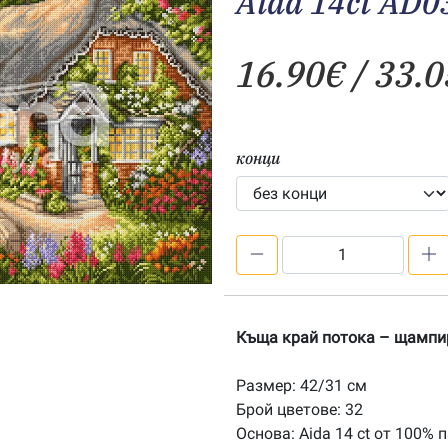
Aida 14ct AD0
16.90
€
/ 33.0
конци
количество
за
Къща
край
Къща край потока – щампи
потока
-
Размер: 42/31 см
печатана
Брой цветове: 32
Aida
Основа: Aida 14 ct от 100% 