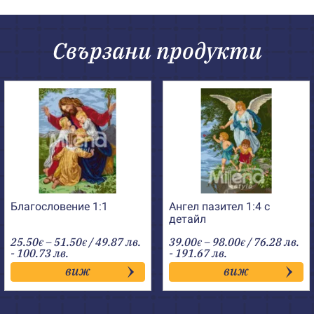
Свързани продукти
Благословение 1:1
Ангел пазител 1:4 с
детайл
Price
Price
25.50
–
51.50
/ 49.87 лв.
39.00
–
98.00
/ 76.28 лв.
€
€
€
€
range:
range:
- 100.73 лв.
- 191.67 лв.
25.50€
39.00€
виж
виж
through
through
51.50€
98.00€