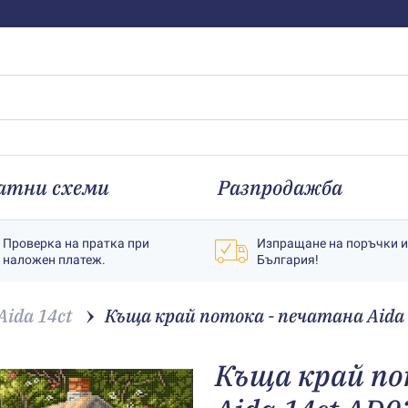
атни схеми
Разпродажба
Проверка на пратка при
Изпращане на поръчки 
наложен платеж.
България!
ida 14ct
Къща край потока - печатана Aida
Къща край по