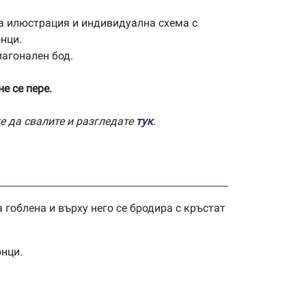
а илюстрация и индивидуална схема с
нци.
иагонален бод.
е се пере.
е да свалите и разгледате
тук
.
 гоблена и върху него се бродира с кръстат
онци.