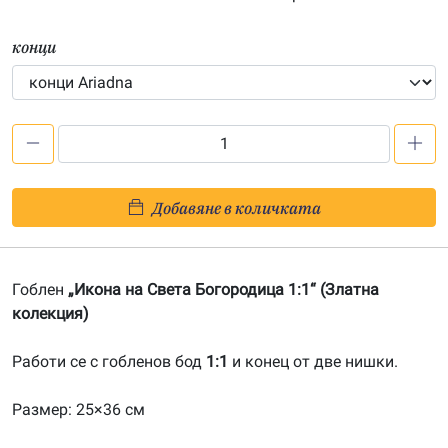
конци
количество
за
Икона
Добавяне в количката
на
Света
Богородица
Гоблен
„Икона на Света Богородица 1:1“ (Златна
1:1-
колекция)
20170203
Работи се с гобленов бод
1:1
и конец от две нишки.
Размер: 25×36 см