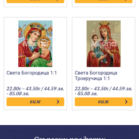
41.00€
43.50€
Света Богородица 1:1
Света Богородица
Троеручица 1:1
Price
Price
22.80
–
43.50
/ 44.59 лв.
22.80
–
43.50
/ 44.59 лв.
€
€
€
€
range:
range:
- 85.08 лв.
- 85.08 лв.
22.80€
22.80€
виж
виж
through
through
43.50€
43.50€