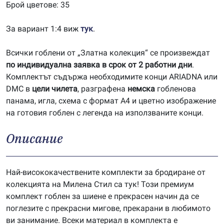
Брой цветове: 35
За вариант 1:4 виж
тук
.
Всички гоблени от „Златна колекция“ се произвеждат
по индивидуална заявка в срок от 2 работни дни
.
Комплектът съдържа необходимите конци ARIADNA или
DMC в
цели чилета
, разграфена
немска
гобленова
панама, игла, схема с формат А4 и цветно изображение
на готовия гоблен с легенда на използваните конци.
Описание
Най-висококачествените комплекти за бродиране от
колекцията на Милена Стил са тук! Този премиум
комплект гоблен за шиене е прекрасен начин да се
поглезите с прекрасни мигове, прекарани в любимото
ви занимание. Всеки материал в комплекта е