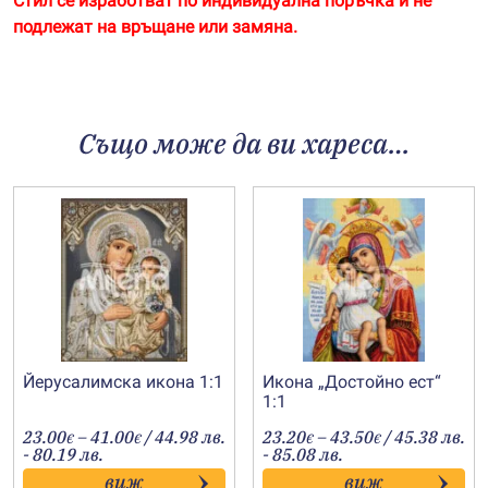
Стил се изработват по индивидуална поръчка и не
подлежат на връщане или замяна.
Също може да ви хареса…
Йерусалимска икона 1:1
Икона „Достойно ест“
1:1
Price
Price
23.00
–
41.00
/ 44.98 лв.
23.20
–
43.50
/ 45.38 лв.
€
€
€
€
range:
range:
- 80.19 лв.
- 85.08 лв.
23.00€
23.20€
виж
виж
through
through