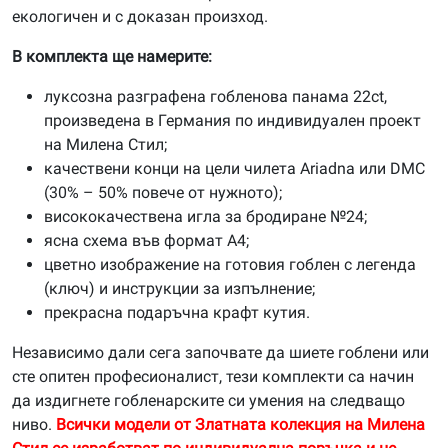
екологичен и с доказан произход.
В комплекта ще намерите:
луксозна разграфена гобленова панама 22ct,
произведена в Германия по индивидуален проект
на Милена Стил;
качествени конци на цели чилета Ariadna или DMC
(30% – 50% повече от нужното);
висококачествена игла за бродиране №24;
ясна схема във формат А4;
цветно изображение на готовия гоблен с легенда
(ключ) и инструкции за изпълнение;
прекрасна подаръчна крафт кутия.
Независимо дали сега започвате да шиете гоблени или
сте опитен професионалист, тези комплекти са начин
да издигнете гобленарските си умения на следващо
ниво.
Всички модели от Златната колекция на Милена