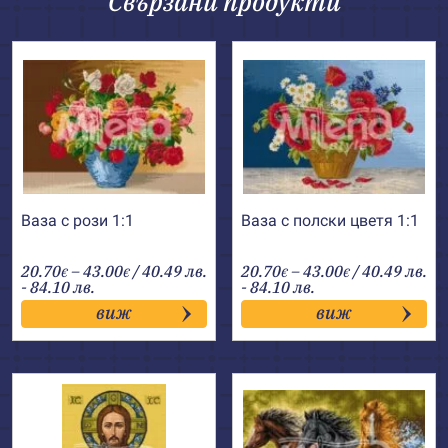
Свързани продукти
Ваза с рози 1:1
Ваза с полски цветя 1:1
Price
Price
20.70
–
43.00
/ 40.49 лв.
20.70
–
43.00
/ 40.49 лв.
€
€
€
€
range:
range:
- 84.10 лв.
- 84.10 лв.
20.70€
20.70€
виж
виж
through
through
43.00€
43.00€