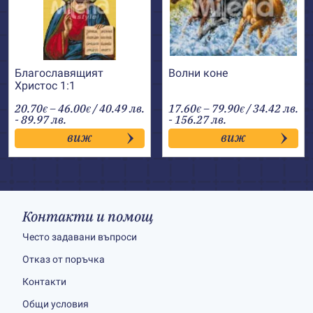
Благославящият
Волни коне
Христос 1:1
Price
Price
20.70
–
46.00
/ 40.49 лв.
17.60
–
79.90
/ 34.42 лв.
€
€
€
€
range:
range:
- 89.97 лв.
- 156.27 лв.
20.70€
17.60€
виж
виж
through
through
46.00€
79.90€
Контакти и помощ
Често задавани въпроси
Отказ от поръчка
Контакти
Общи условия