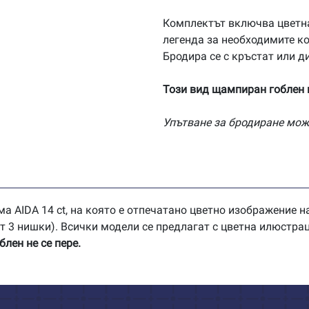
AD032
Комплектът включва цветн
легенда за необходимите ко
Бродира се с кръстат или д
Този вид щампиран гоблен н
Упътване за бродиране мож
а AIDA 14 ct, на която е отпечатано цветно изображение на
(от 3 нишки). Всички модели се предлагат с цветна илюстра
лен не се пере.