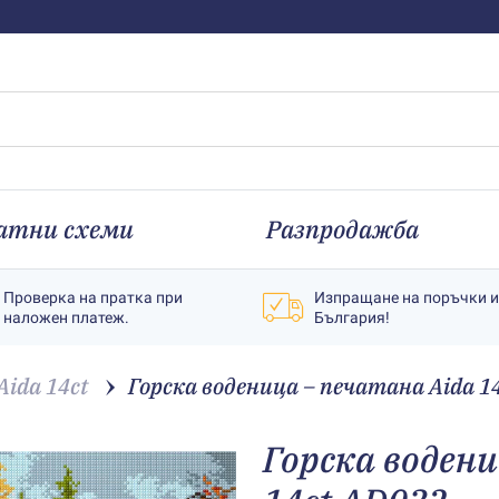
атни схеми
Разпродажба
Проверка на пратка при
Изпращане на поръчки 
наложен платеж.
България!
ida 14ct
Горска воденица – печатана Aida 1
Горска воден