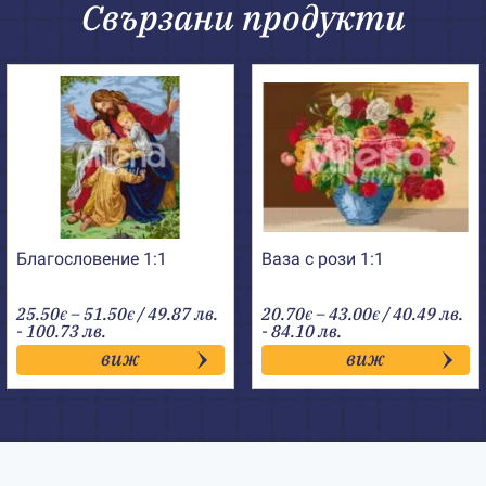
Свързани продукти
Благословение 1:1
Ваза с рози 1:1
Price
Price
25.50
–
51.50
/ 49.87 лв.
20.70
–
43.00
/ 40.49 лв.
€
€
€
€
range:
range:
- 100.73 лв.
- 84.10 лв.
25.50€
20.70€
виж
виж
through
through
51.50€
43.00€