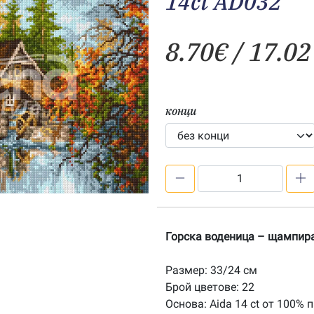
14ct AD032
8.70
€
/ 17.02
конци
количество
за
Горска
воденица
Горска воденица – щампир
–
печатана
Размер: 33/24 см
Aida
Брой цветове: 22
14ct
Основа: Aida 14 ct от 100% 