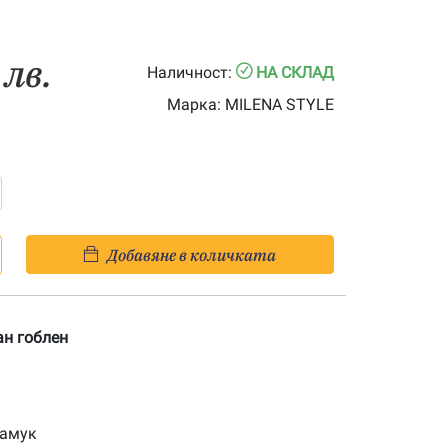
 лв.
Наличност:
НА СКЛАД
Марка:
MILENA STYLE
Добавяне в количката
ан гоблен
памук