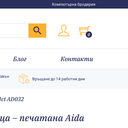
Компютърна бродерия
0
Блог
Контакти
извън
Връщане до 14 работни дни
4ct AD032
ица – печатана Aida