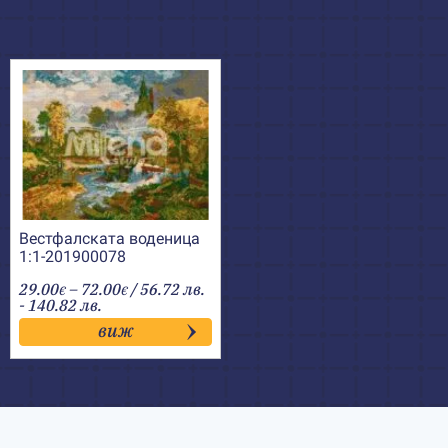
Вестфалската воденица
1:1-201900078
Price
29.00
–
72.00
/ 56.72 лв.
€
€
range:
- 140.82 лв.
29.00€
виж
through
72.00€