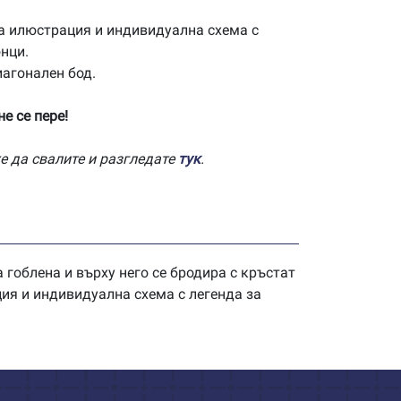
а илюстрация и индивидуална схема с
нци.
иагонален бод.
е се пере!
е да свалите и разгледате
тук
.
 гоблена и върху него се бродира с кръстат
ция и индивидуална схема с легенда за