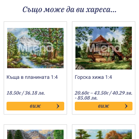
Също може да ви хареса…
Къща в планината 1:4
Горска хижа 1:4
Price
18.50
/ 36.18 лв.
20.60
–
43.50
/ 40.29 лв.
€
€
€
range:
- 85.08 лв.
20.60€
виж
виж
through
43.50€