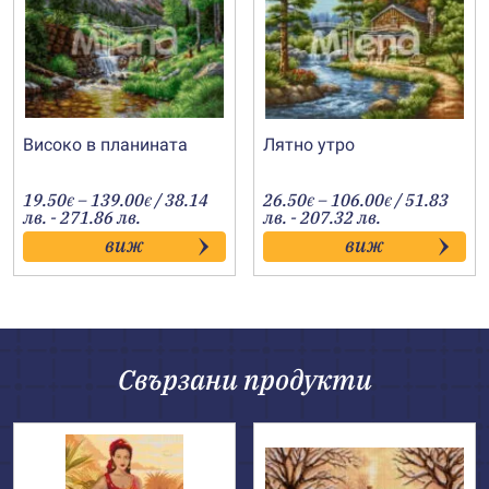
Високо в планината
Лятно утро
Price
Price
19.50
–
139.00
/ 38.14
26.50
–
106.00
/ 51.83
€
€
€
€
range:
range:
лв. - 271.86 лв.
лв. - 207.32 лв.
19.50€
26.50€
виж
виж
through
through
139.00€
106.00€
Свързани продукти