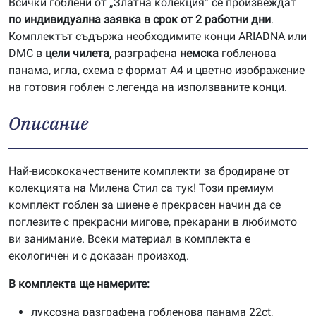
Всички гоблени от „Златна колекция“ се произвеждат
по индивидуална заявка в срок от 2 работни дни
.
Комплектът съдържа необходимите конци ARIADNA или
DMC в
цели чилета
, разграфена
немска
гобленова
панама, игла, схема с формат А4 и цветно изображение
на готовия гоблен с легенда на използваните конци.
Описание
Най-висококачествените комплекти за бродиране от
колекцията на Милена Стил са тук! Този премиум
комплект гоблен за шиене е прекрасен начин да се
поглезите с прекрасни мигове, прекарани в любимото
ви занимание. Всеки материал в комплекта е
екологичен и с доказан произход.
В комплекта ще намерите:
луксозна разграфена гобленова панама 22ct,