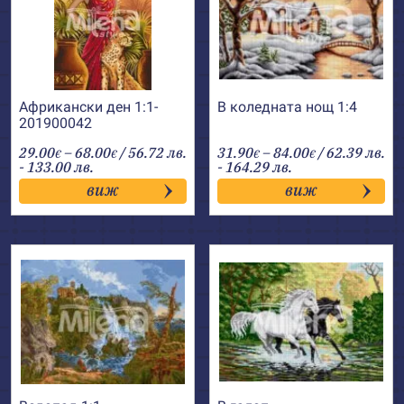
Африкански ден 1:1-
В коледната нощ 1:4
201900042
Price
Price
29.00
–
68.00
/ 56.72 лв.
31.90
–
84.00
/ 62.39 лв.
€
€
€
€
range:
range:
- 133.00 лв.
- 164.29 лв.
29.00€
31.90€
виж
виж
through
through
68.00€
84.00€