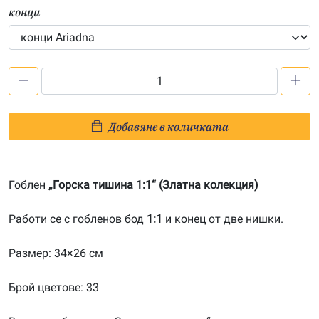
конци
количество
за
Горска
Добавяне в количката
тишина
1:1-
20150903
Гоблен
„Горска тишина 1:1“ (Златна колекция)
Работи се с гобленов бод
1:1
и конец от две нишки.
Размер: 34×26 см
Брой цветове: 33