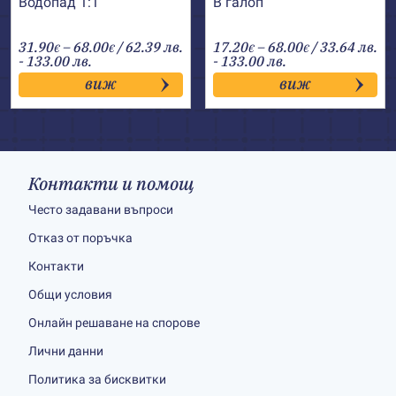
Водопад 1:1
В галоп
Price
Price
31.90
–
68.00
/ 62.39 лв.
17.20
–
68.00
/ 33.64 лв.
€
€
€
€
range:
range:
- 133.00 лв.
- 133.00 лв.
31.90€
17.20€
виж
виж
through
through
68.00€
68.00€
Контакти и помощ
Често задавани въпроси
Отказ от поръчка
Контакти
Общи условия
Онлайн решаване на спорове
Лични данни
Политика за бисквитки