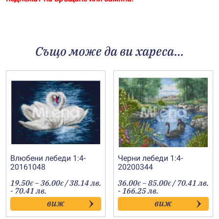
Също може да ви хареса…
Влюбени лебеди 1:4-
Черни лебеди 1:4-
20161048
20200344
Price
Price
19.50
–
36.00
/ 38.14 лв.
36.00
–
85.00
/ 70.41 лв.
€
€
€
€
range:
range:
- 70.41 лв.
- 166.25 лв.
19.50€
36.00€
виж
виж
through
through
36.00€
85.00€