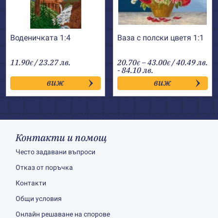
Воденичката 1:4
Ваза с полски цветя 1:1
Price
11.90
/ 23.27 лв.
20.70
–
43.00
/ 40.49 лв.
€
€
€
range:
- 84.10 лв.
20.70€
виж
виж
through
43.00€
Контакти и помощ
Често задавани въпроси
Отказ от поръчка
Контакти
Общи условия
Онлайн решаване на спорове