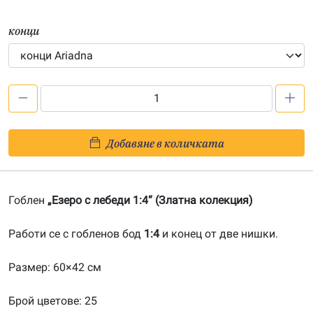
конци
количество
за
Езеро
Добавяне в количката
с
лебеди
1:4-
Гоблен
„Езеро с лебеди 1:4“ (Златна колекция)
20180344
Работи се с гобленов бод
1:4
и конец от две нишки.
Размер: 60×42 см
Брой цветове: 25