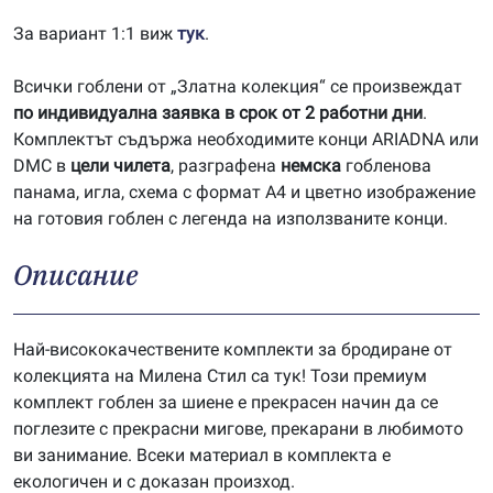
За вариант 1:1 виж
тук
.
Всички гоблени от „Златна колекция“ се произвеждат
по индивидуална заявка в срок от 2 работни дни
.
Комплектът съдържа необходимите конци ARIADNA или
DMC в
цели чилета
, разграфена
немска
гобленова
панама, игла, схема с формат А4 и цветно изображение
на готовия гоблен с легенда на използваните конци.
Описание
Най-висококачествените комплекти за бродиране от
колекцията на Милена Стил са тук! Този премиум
комплект гоблен за шиене е прекрасен начин да се
поглезите с прекрасни мигове, прекарани в любимото
ви занимание. Всеки материал в комплекта е
екологичен и с доказан произход.