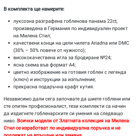
В комплекта ще намерите:
луксозна разграфена гобленова панама 22ct,
произведена в Германия по индивидуален проект
на Милена Стил;
качествени конци на цели чилета Ariadna или DMC
(30% – 50% повече от нужното);
висококачествена игла за бродиране №24;
ясна схема във формат А4;
цветно изображение на готовия гоблен с легенда
(ключ) и инструкции за изпълнение;
прекрасна подаръчна крафт кутия.
Независимо дали сега започвате да шиете гоблени или
сте опитен професионалист, тези комплекти са начин
да издигнете гобленарските си умения на следващо
ниво.
Всички модели от Златната колекция на Милена
Стил се изработват по индивидуална поръчка и не
подлежат на връщане или замяна.