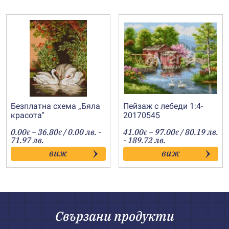
Безплатна схема „Бяла
Пейзаж с лебеди 1:4-
красота“
20170545
Price
Price
0.00
–
36.80
/ 0.00 лв. -
41.00
–
97.00
/ 80.19 лв.
€
€
€
€
range:
range:
71.97 лв.
- 189.72 лв.
0.00€
41.00€
виж
виж
through
through
36.80€
97.00€
Свързани продукти