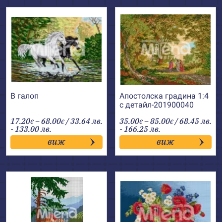
В галоп
Апостолска градина 1:4
с детайл-201900040
Price
Price
17.20
–
68.00
/ 33.64 лв.
35.00
–
85.00
/ 68.45 лв.
€
€
€
€
range:
range:
- 133.00 лв.
- 166.25 лв.
17.20€
35.00€
виж
виж
through
through
68.00€
85.00€