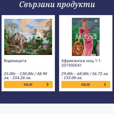
Свързани продукти
Воденицата
Африканска нощ 1:1-
201900041
Price
Price
25.00
–
130.00
/ 48.90
29.00
–
68.00
/ 56.72 лв.
€
€
€
€
range:
range:
лв. - 254.26 лв.
- 133.00 лв.
25.00€
29.00€
виж
виж
through
through
130.00€
68.00€