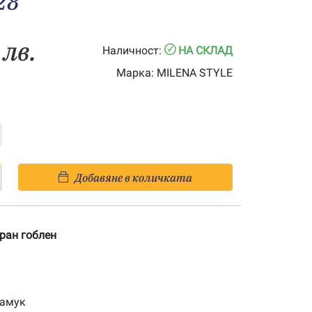
28
 лв.
Наличност:
НА СКЛАД
Марка:
MILENA STYLE
Добавяне в количката
ран гоблен
памук