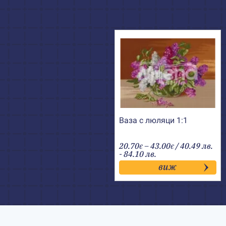
Ваза с люляци 1:1
Price
20.70
–
43.00
/ 40.49 лв.
€
€
range:
- 84.10 лв.
20.70€
виж
through
43.00€