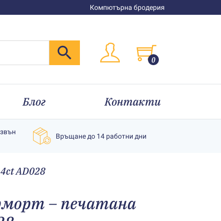
Компютърна бродерия
0
Блог
Контакти
извън
Връщане до 14 работни дни
4ct AD028
рморт – печатана