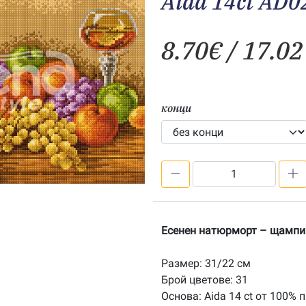
Aida 14ct AD0
8.70
€
/ 17.02
конци
количество
за
Есенен
натюрморт
Есенен натюрморт – щампи
–
печатана
Размер: 31/22 см
Aida
Брой цветове: 31
14ct
Основа: Aida 14 ct от 100% 