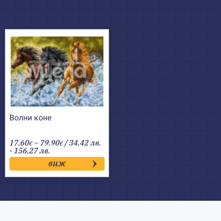
Волни коне
Price
17.60
–
79.90
/ 34.42 лв.
€
€
range:
- 156.27 лв.
17.60€
виж
through
79.90€