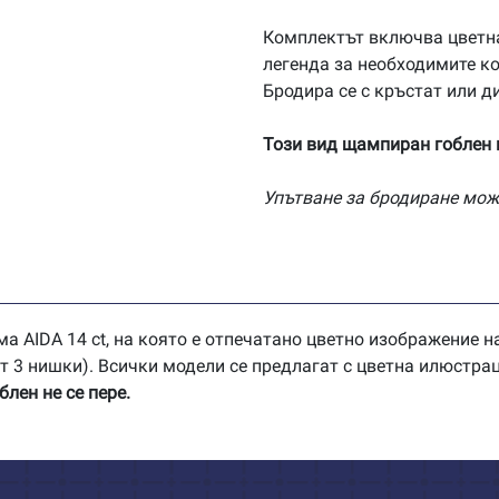
AD028
Комплектът включва цветн
легенда за необходимите ко
Бродира се с кръстат или д
Този вид щампиран гоблен н
Упътване за бродиране мож
а AIDA 14 ct, на която е отпечатано цветно изображение на
(от 3 нишки). Всички модели се предлагат с цветна илюстра
лен не се пере.