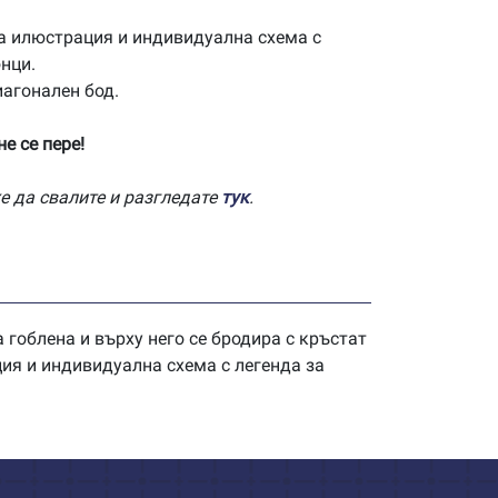
а илюстрация и индивидуална схема с
нци.
иагонален бод.
е се пере!
е да свалите и разгледате
тук
.
 гоблена и върху него се бродира с кръстат
ция и индивидуална схема с легенда за