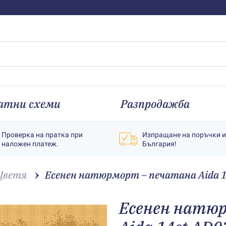
атни схеми
Разпродажба
Проверка на пратка при
Изпращане на поръчки 
наложен платеж.
България!
Цветя
Есенен натюрморт – печатана Aida 1
Есенен натю