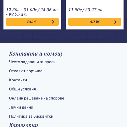
Price
12.30
–
51.00
/ 24.06 лв.
11.90
/ 23.27 лв.
€
€
€
range:
- 99.75 лв.
12.30€
виж
виж
through
51.00€
Контакти и помощ
Често задавани въпроси
Отказ от поръчка
Контакти
Общи условия
Онлайн решаване на спорове
Лични данни
Политика за бисквитки
Категории