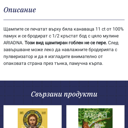
Описание
Щампите се печатат върху бяла канаваца 11 ct от 100%
памук и се бродират с 1/2 кръстат бод с цяло мулине
ARIADNA.
Този вид щампиран гоблен не се пере.
След
завършване може леко да навлажните бродерията с
пулверизатор и да я изгладите внимателно от
опаковата страна през тънка, памучна кърпа.
Свързани продукти