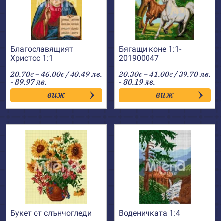
Благославящият
Бягащи коне 1:1-
Христос 1:1
201900047
Price
Price
20.70
–
46.00
/ 40.49 лв.
20.30
–
41.00
/ 39.70 лв.
€
€
€
€
range:
range:
- 89.97 лв.
- 80.19 лв.
20.70€
20.30€
виж
виж
through
through
46.00€
41.00€
Букет от слънчогледи
Воденичката 1:4