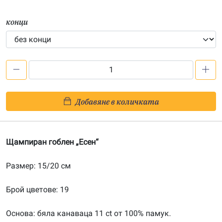
конци
количество
за
Есен
Добавяне в количката
–
щампа
152040
Щампиран гоблен „Есен“
Размер: 15/20 см
Брой цветове: 19
Основа: бяла канаваца 11 ct от 100% памук.