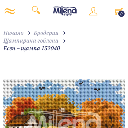
0
Начало
Бродерия
Щампирани гоблени
Есен – щампа 152040