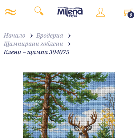
0
Начало
Бродерия
Щампирани гоблени
Елени – щампа 304075