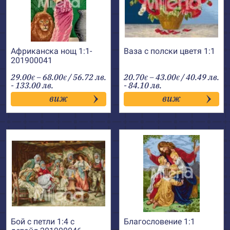
Африканска нощ 1:1-
Ваза с полски цветя 1:1
201900041
Price
Price
29.00
–
68.00
/ 56.72 лв.
20.70
–
43.00
/ 40.49 лв.
€
€
€
€
range:
range:
- 133.00 лв.
- 84.10 лв.
29.00€
20.70€
виж
виж
through
through
68.00€
43.00€
Бой с петли 1:4 с
Благословение 1:1