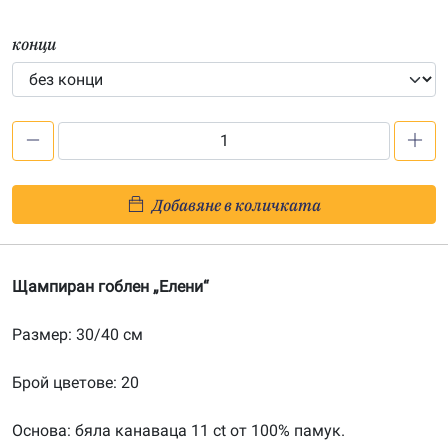
конци
количество
за
Елени
Добавяне в количката
–
щампа
304075
Щампиран гоблен „Елени“
Размер: 30/40 см
Брой цветове: 20
Основа: бяла канаваца 11 ct от 100% памук.