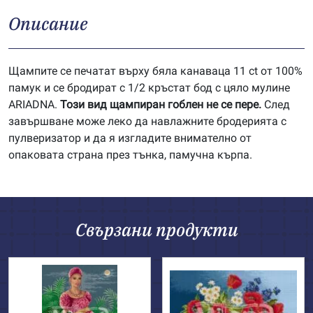
Описание
Щампите се печатат върху бяла канаваца 11 ct от 100%
памук и се бродират с 1/2 кръстат бод с цяло мулине
ARIADNA.
Този вид щампиран гоблен не се пере.
След
завършване може леко да навлажните бродерията с
пулверизатор и да я изгладите внимателно от
опаковата страна през тънка, памучна кърпа.
Свързани продукти