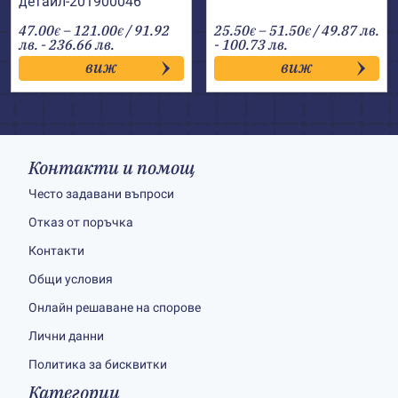
детайл-201900046
Price
Price
47.00
–
121.00
/ 91.92
25.50
–
51.50
/ 49.87 лв.
€
€
€
€
range:
range:
лв. - 236.66 лв.
- 100.73 лв.
47.00€
25.50€
виж
виж
through
through
121.00€
51.50€
Контакти и помощ
Често задавани въпроси
Отказ от поръчка
Контакти
Общи условия
Онлайн решаване на спорове
Лични данни
Политика за бисквитки
Категории