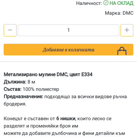
Наличност:
НА СКЛАД
Марка:
DMC
количество
за
E
Добавяне в количката
334
Метализирано
мулине
Метализирано мулине DMC, цвят E334
DMC
Дължина:
8 м
Състав:
100% полиестер
Предназначение:
подходящо за всички видове ръчна
бродерия.
Конецът е съставен от
6 нишки
, които лесно се
разделят и променяйки броя им
можете да добавите дълбочина и фини детайли към