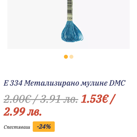
E 334 Метализирано мулине DMC
2.00
€
/ 3.91 лв.
1.53
€
/
2.99 лв.
-24%
Спестяваш