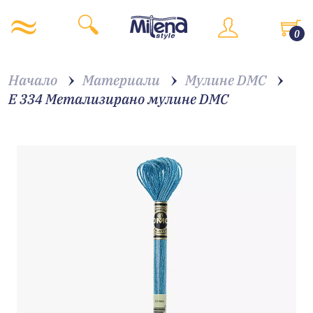
0
Начало
Материали
Мулине DMC
E 334 Метализирано мулине DMC