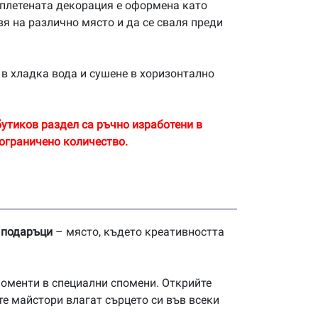
зплетената декорация е оформена като
я на различно място и да се сваля преди
в хладка вода и сушене в хоризонтално
утиков раздел са ръчно изработени в
ограничено количество.
 подаръци
– място, където креативността
моменти в специални спомени. Открийте
е майстори влагат сърцето си във всеки