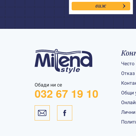
виж
Кон
Често
Отказ
Конта
Обади ни се
032 67 19 10
Общи 
Онлай
Лични
Полит