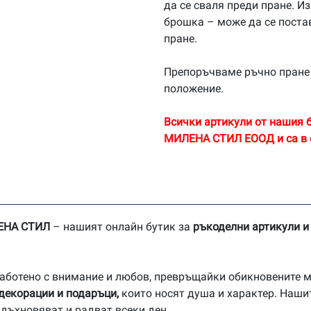
да се сваля преди пране. И
брошка – може да се постав
пране.
Препоръчваме ръчно пране 
положение.
Всички артикули от нашия б
МИЛЕНА СТИЛ ЕООД и са в 
ЛЕНА СТИЛ
– нашият онлайн бутик за
ръкоделни артикули и
зработено с внимание и любов, превръщайки обикновените 
 декорации и подаръци,
които носят душа и характер. Нашит
вдъхновяват и радват всеки ден.