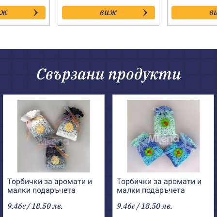
иж
виж
в
Свързани продукти
Торбички за аромати и
Торбички за аромати и
малки подаръчета
малки подаръчета
„Зимно вълшебство-1“
„Пролетно
9.46
/ 18.50 лв.
9.46
/ 18.50 лв.
€
вълшебство-2“
€