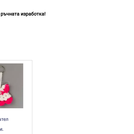
 ръчната изработка!
/
ател
в.