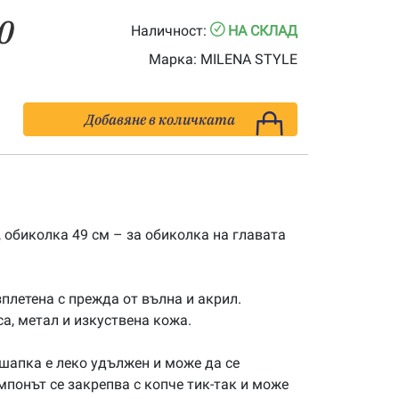
0
Наличност:
НА СКЛАД
Марка:
MILENA STYLE
Добавяне в количката
, обиколка 49 см – за обиколка на главата
плетена с прежда от вълна и акрил.
а, метал и изкуствена кожа.
шапка е леко удължен и може да се
мпонът се закрепва с копче тик-так и може