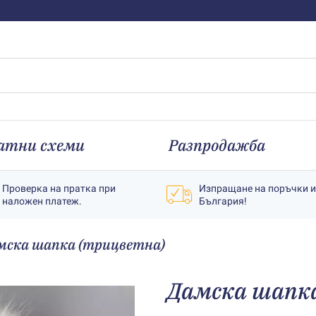
атни схеми
Разпродажба
Проверка на пратка при
Изпращане на поръчки 
наложен платеж.
България!
мска шапка (трицветна)
Дамска шапк