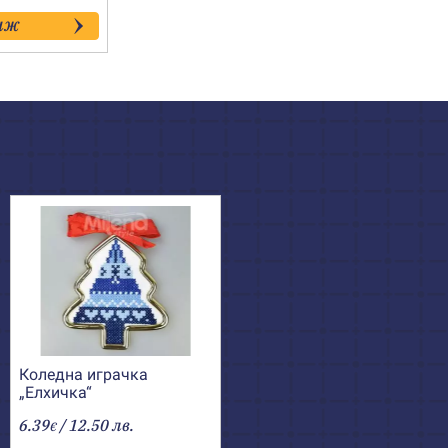
иж
Коледна играчка
„Елхичка“
6.39
/ 12.50 лв.
€