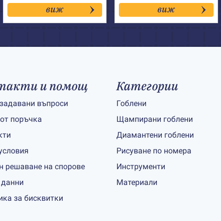
виж
виж
такти и помощ
Категории
 задавани въпроси
Гоблени
 от поръчка
Щампирани гоблени
кти
Диамантени гоблени
условия
Рисуване по номера
н решаване на спорове
Инструменти
 данни
Материали
ика за бисквитки