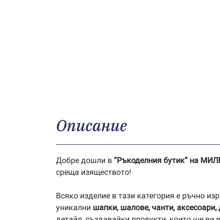
Описание
Добре дошли в
“Ръкоделния бутик” на МИ
среща изяществото!
Всяко изделие в тази категория е ръчно и
уникални
шапки, шалове, чанти, аксесоари,
детайл, създавайки продукти, които ще ви 