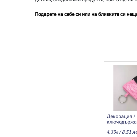
Подарете на себе си или на близките си не
Декорация /
ключодържа
„Шапчица-2“
4.35
/ 8.51 л
€