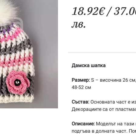
18.92
€
/ 37.0
лв.
Дамска шапка
Размер:
S – височина 26 см
48-52 см
Състав:
Основната част е из
Декорациите са от пластмас
Описание:
Моделът на тази 
подгъва в долната част. По