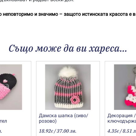
що неповторимо и значимо – защото истинската красота е в
Също може да ви хареса…
Дамска шапка (сиво/
Декорация 
тел
розово)
ключодърж
„Рокличка“
в.
18.92
/ 37.00 лв.
4.35
/ 8.51 л
€
€