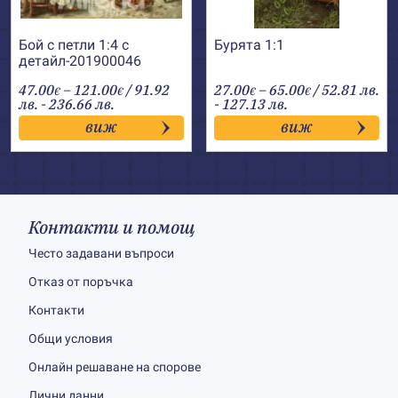
Бой с петли 1:4 с
Бурята 1:1
детайл-201900046
Price
Price
47.00
–
121.00
/ 91.92
27.00
–
65.00
/ 52.81 лв.
€
€
€
€
range:
range:
лв. - 236.66 лв.
- 127.13 лв.
47.00€
27.00€
виж
виж
through
through
121.00€
65.00€
Контакти и помощ
Често задавани въпроси
Отказ от поръчка
Контакти
Общи условия
Онлайн решаване на спорове
Лични данни