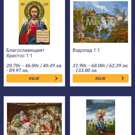
Благославящият
Водопад 1:1
Христос 1:1
Price
Price
20.70
–
46.00
/ 40.49 лв.
31.90
–
68.00
/ 62.39 лв.
€
€
€
€
range:
range:
- 89.97 лв.
- 133.00 лв.
20.70€
31.90€
виж
виж
through
through
46.00€
68.00€