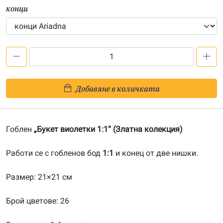
конци
количество
за
Букет
Добавяне в количката
виолетки
1:1-
20180926
Гоблен
„Букет виолетки 1:1“ (Златна колекция)
Работи се с гобленов бод
1:1
и конец от две нишки.
Размер: 21×21 см
Брой цветове: 26