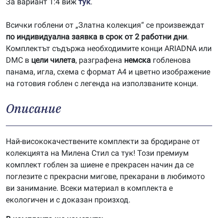
За вариант 1:4 виж
тук
.
Всички гоблени от „Златна колекция“ се произвеждат
по индивидуална заявка в срок от 2 работни дни
.
Комплектът съдържа необходимите конци ARIADNA или
DMC в
цели чилета
, разграфена
немска
гобленова
панама, игла, схема с формат А4 и цветно изображение
на готовия гоблен с легенда на използваните конци.
Описание
Най-висококачествените комплекти за бродиране от
колекцията на Милена Стил са тук! Този премиум
комплект гоблен за шиене е прекрасен начин да се
поглезите с прекрасни мигове, прекарани в любимото
ви занимание. Всеки материал в комплекта е
екологичен и с доказан произход.