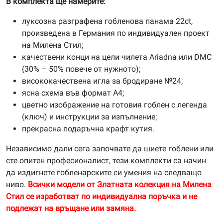
В комплекта ще намерите:
луксозна разграфена гобленова панама 22ct,
произведена в Германия по индивидуален проект
на Милена Стил;
качествени конци на цели чилета Ariadna или DMC
(30% – 50% повече от нужното);
висококачествена игла за бродиране №24;
ясна схема във формат А4;
цветно изображение на готовия гоблен с легенда
(ключ) и инструкции за изпълнение;
прекрасна подаръчна крафт кутия.
Независимо дали сега започвате да шиете гоблени или
сте опитен професионалист, тези комплекти са начин
да издигнете гобленарските си умения на следващо
ниво.
Всички модели от Златната колекция на Милена
Стил се изработват по индивидуална поръчка и не
подлежат на връщане или замяна.