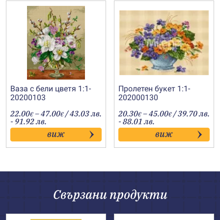
Ваза с бели цветя 1:1-
Пролетен букет 1:1-
20200103
202000130
Price
Price
22.00
–
47.00
/ 43.03 лв.
20.30
–
45.00
/ 39.70 лв.
€
€
€
€
range:
range:
- 91.92 лв.
- 88.01 лв.
22.00€
20.30€
виж
виж
through
through
47.00€
45.00€
Свързани продукти