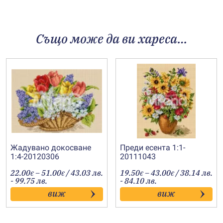
Също може да ви хареса…
Жадувано докосване
Преди есента 1:1-
1:4-20120306
20111043
Price
Price
22.00
–
51.00
/ 43.03 лв.
19.50
–
43.00
/ 38.14 лв.
€
€
€
€
range:
range:
- 99.75 лв.
- 84.10 лв.
22.00€
19.50€
виж
виж
through
through
51.00€
43.00€