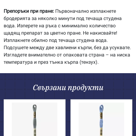
Препоръки при пране:
Първоначално изплакнете
бродерията за няколко минути под течаща студена
вода. Изперете на ръка с минимално количество
щадящ препарат за цветно пране. Не накисвайте!
Изплакнете обилно под течаща студена вода.
Подсушете между две хавлиени кърпи, без да усуквате.
Изгладете внимателно от опаковата страна – на ниска
температура и през тънка кърпа (тензух).
Свързани продукти