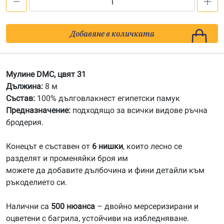
количество
за
31
Добавяне в количката
Мулине
DMC
Мулине DMC, цвят 31
Дължина:
8 м
Състав:
100% дълговлакнест египетски памук
Предназначение:
подходящо за всички видове ръчна
бродерия.
Конецът е съставен от
6 нишки
, които лесно се
разделят и променяйки броя им
можете да добавите дълбочина и фини детайли към
ръкоделието си.
Налични са
500 нюанса
– двойно мерсеризирани и
оцветени с багрила, устойчиви на избледняване.