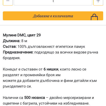
количество
за
29
Добавяне в количката
Мулине
DMC
Мулине DMC, цвят 29
Дължина:
8 м
Състав:
100% дълговлакнест египетски памук
Предназначение:
подходящо за всички видове ръчна
бродерия.
Конецът е съставен от
6 нишки
, които лесно се
разделят и променяйки броя им
можете да добавите дълбочина и фини детайли към
ръкоделието си.
Налични са
500 нюанса
– двойно мерсеризирани и
оцветени с багрила, устойчиви на избледняване.