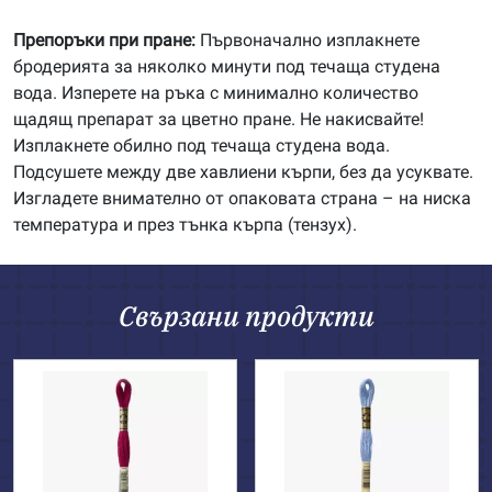
Препоръки при пране:
Първоначално изплакнете
бродерията за няколко минути под течаща студена
вода. Изперете на ръка с минимално количество
щадящ препарат за цветно пране. Не накисвайте!
Изплакнете обилно под течаща студена вода.
Подсушете между две хавлиени кърпи, без да усуквате.
Изгладете внимателно от опаковата страна – на ниска
температура и през тънка кърпа (тензух).
Свързани продукти