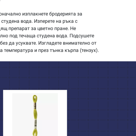
начално изплакнете бродерията за
студена вода. Изперете на ръка с
щ препарат за цветно пране. Не
илно под течаща студена вода. Подсушете
без да усуквате. Изгладете внимателно от
а температура и през тънка кърпа (тензух).