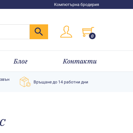
Компютърна бродерия
0
Блог
Контакти
извън
Връщане до 14 работни дни
C