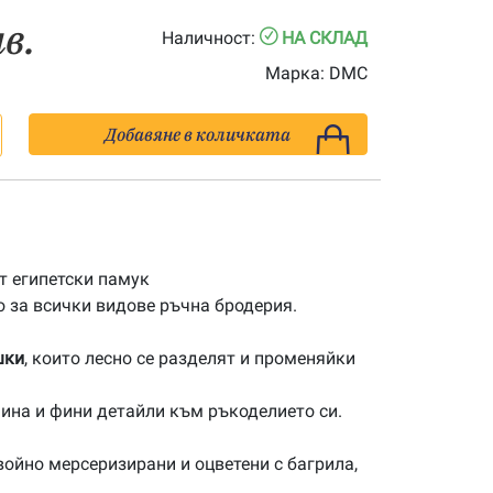
лв.
Наличност:
НА СКЛАД
Марка:
DMC
Добавяне в количката
 египетски памук
 за всички видове ръчна бродерия.
шки
, които лесно се разделят и променяйки
ина и фини детайли към ръкоделието си.
ойно мерсеризирани и оцветени с багрила,
.