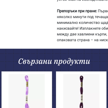
Препоръки при пране:
Първо
няколко минути под течаща 
минимално количество щадя
накисвайте! Изплакнете об
между две хавлиени кърпи, 
опаковата страна – на ниск
Свързани продукти