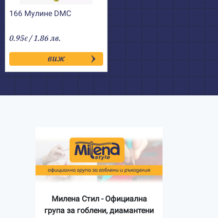
166 Мулине DMC
0.95
/ 1.86 лв.
€
виж
Милена Стил - Официална
група за гоблени, диамантени