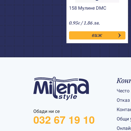
158 Мулине DMC
0.95
/ 1.86 лв.
€
виж
Кон
Често
Отказ
Конта
Обади ни се
032 67 19 10
Общи 
Онлай