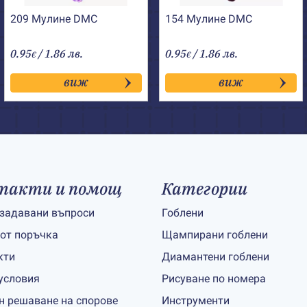
209 Мулине DMC
154 Мулине DMC
0.95
/ 1.86 лв.
0.95
/ 1.86 лв.
€
€
виж
виж
такти и помощ
Категории
 задавани въпроси
Гоблени
 от поръчка
Щампирани гоблени
кти
Диамантени гоблени
условия
Рисуване по номера
н решаване на спорове
Инструменти