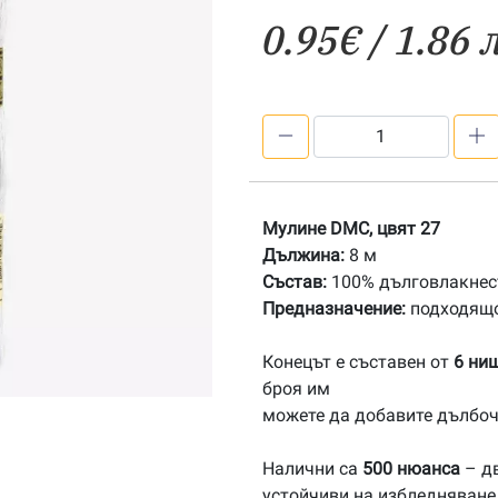
0.95
€
/ 1.86 
количество
за
27
Мулине
Мулине DMC, цвят 27
DMC
Дължина:
8 м
Състав:
100% дълговлакнест
Предназначение:
подходящо
Конецът е съставен от
6 ни
броя им
можете да добавите дълбоч
Налични са
500 нюанса
– дв
устойчиви на избледняване