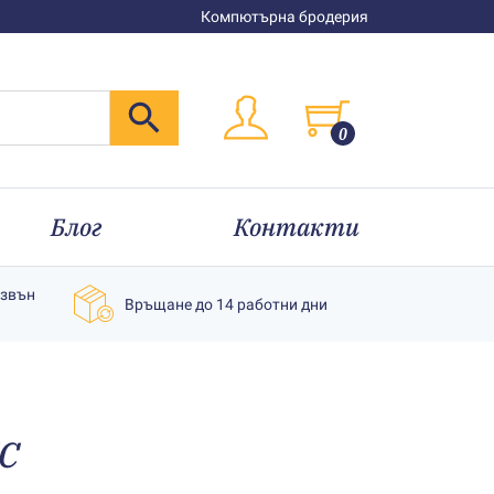
Компютърна бродерия
0
Блог
Контакти
извън
Връщане до 14 работни дни
C