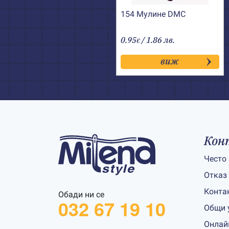
154 Мулине DMC
0.95
/ 1.86 лв.
€
виж
Кон
Често
Отказ
Конта
Обади ни се
032 67 19 10
Общи 
Онлай