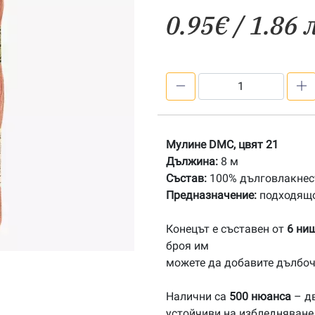
0.95
€
/ 1.86 
количество
за
21
Мулине
Мулине DMC, цвят 21
DMC
Дължина:
8 м
Състав:
100% дълговлакнест
Предназначение:
подходящо
Конецът е съставен от
6 ни
броя им
можете да добавите дълбоч
Налични са
500 нюанса
– дв
устойчиви на избледняване