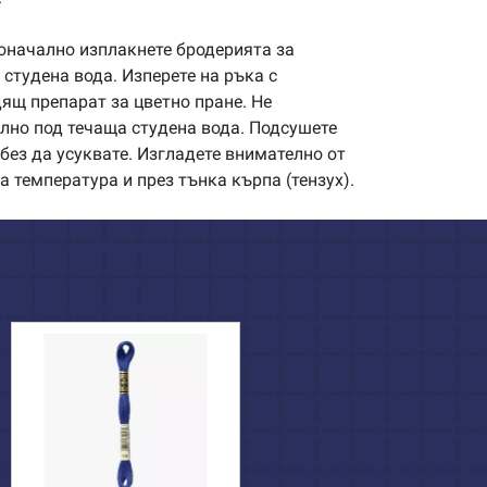
начално изплакнете бродерията за
студена вода. Изперете на ръка с
щ препарат за цветно пране. Не
илно под течаща студена вода. Подсушете
без да усуквате. Изгладете внимателно от
а температура и през тънка кърпа (тензух).