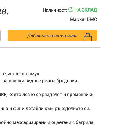
лв.
Наличност:
НА СКЛАД
Марка:
DMC
Добавяне в количката
 египетски памук
 за всички видове ръчна бродерия.
шки
, които лесно се разделят и променяйки
ина и фини детайли към ръкоделието си.
ойно мерсеризирани и оцветени с багрила,
.