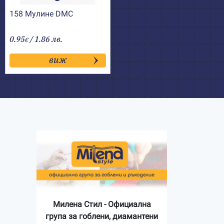
158 Мулине DMC
0.95
/ 1.86 лв.
€
виж
Милена Стил - Официална
група за гоблени, диамантени