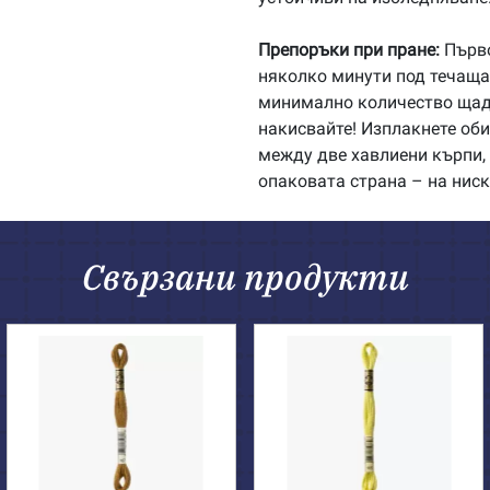
Препоръки при пране:
Първо
няколко минути под течаща 
минимално количество щадя
накисвайте! Изплакнете об
между две хавлиени кърпи, 
опаковата страна – на ниск
Свързани продукти