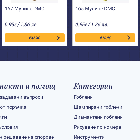
167 Мулине DMC
165 Мулине DMC
0.95
/ 1.86 лв.
0.95
/ 1.86 лв.
€
€
виж
виж
такти и помощ
Категории
 задавани въпроси
Гоблени
 от поръчка
Щампирани гоблени
кти
Диамантени гоблени
условия
Рисуване по номера
н решаване на спорове
Инструменти