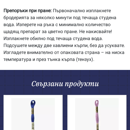
Препоръки при пране:
Първоначално изплакнете
бродерията за няколко минути под течаща студена
вода. Изперете на ръка с минимално количество
щадящ препарат за цветно пране. Не накисвайте!
Изплакнете обилно под течаща студена вода.
Подсушете между две хавлиени кърпи, без да усуквате.
Изгладете внимателно от опаковата страна – на ниска
температура и през тънка кърпа (тензух).
Свързани продукти