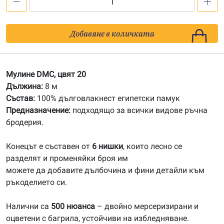
количество
за
20
Добавяне в количката
Мулине
DMC
Мулине DMC, цвят 20
Дължина:
8 м
Състав:
100% дълговлакнест египетски памук
Предназначение:
подходящо за всички видове ръчна
бродерия.
Конецът е съставен от
6 нишки
, които лесно се
разделят и променяйки броя им
можете да добавите дълбочина и фини детайли към
ръкоделието си.
Налични са
500 нюанса
– двойно мерсеризирани и
оцветени с багрила, устойчиви на избледняване.