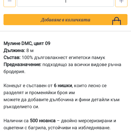
количество
за
09
Добавяне в количката
Мулине
DMC
Мулине DMC, цвят 09
Дължина:
8 м
Състав:
100% дълговлакнест египетски памук
Предназначение:
подходящо за всички видове ръчна
бродерия.
Конецът е съставен от
6 нишки
, които лесно се
разделят и променяйки броя им
можете да добавите дълбочина и фини детайли към
ръкоделието си.
Налични са
500 нюанса
– двойно мерсеризирани и
оцветени с багрила, устойчиви на избледняване.