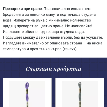
Препоръки при пране:
Първоначално изплакнете
бродерията за няколко минути под течаща студена
вода. Изперете на ръка с минимално количество
щадящ препарат за цветно пране. Не накисвайте!
Изплакнете обилно под течаща студена вода.
Подсушете между две хавлиени кърпи, без да усуквате.
Изгладете внимателно от опаковата страна – на ниска
температура и през тънка кърпа (тензух).
Свързани продукти