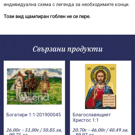
индивидуална схема с легенда за необходимите конци.
Този вид щампиран гоблен не се пере.
Свързани продукти
Богатири 1:1-201900045
Благославящият
Христос 1:1
Price
Price
26.00
–
51.00
/ 50.85 лв.
20.70
–
46.00
/ 40.49 лв.
€
€
€
€
range:
range:
- 99.75 лв.
- 89.97 лв.