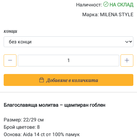
Наличност:
НА СКЛАД
Марка:
MILENA STYLE
конци
количество
за
Благославяща
Добавяне в количката
молитва
-
печатана
Благославяща молитва – щампиран гоблен
Aida
14ct
Размер: 22/29 см
AB035
Брой цветове: 8
Основа: Aida 14 ct от 100% памук