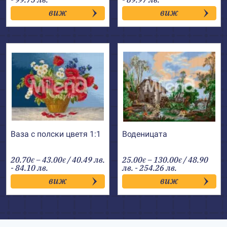
26.00€
20.70€
виж
виж
through
through
51.00€
46.00€
Ваза с полски цветя 1:1
Воденицата
Price
Price
20.70
–
43.00
/ 40.49 лв.
25.00
–
130.00
/ 48.90
€
€
€
€
range:
range:
- 84.10 лв.
лв. - 254.26 лв.
20.70€
25.00€
виж
виж
through
through
43.00€
130.00€