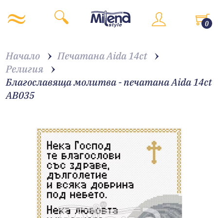
0
Начало
Печатана Aida 14ct
Религия
Благославяща молитва - печатана Aida 14ct
AB035