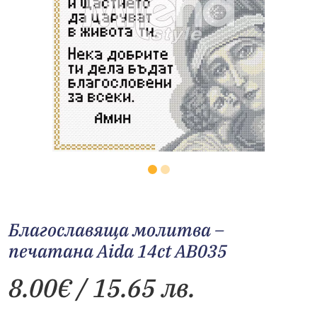
Благославяща молитва –
печатана Aida 14ct AB035
8.00
€
/ 15.65 лв.