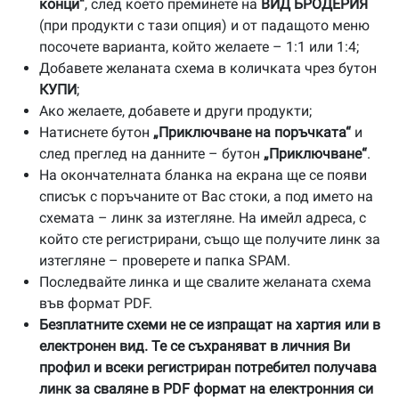
конци“
, след което преминете на
ВИД БРОДЕРИЯ
(при продукти с тази опция) и от падащото меню
посочете варианта, който желаете – 1:1 или 1:4;
Добавете желаната схема в количката чрез бутон
КУПИ
;
Ако желаете, добавете и други продукти;
Натиснете бутон
„Приключване на поръчката“
и
след преглед на данните – бутон
„Приключване“
.
На окончателната бланка на екрана ще се появи
списък с поръчаните от Вас стоки, а под името на
схемата – линк за изтегляне. На имейл адреса, с
който сте регистрирани, също ще получите линк за
изтегляне – проверете и папка SPAM.
Последвайте линка и ще свалите желаната схема
във формат PDF.
Безплатните схеми не се изпращат на хартия или в
електронен вид. Те се съхраняват в личния Ви
профил и всеки регистриран потребител получава
линк за сваляне в PDF формат на електронния си