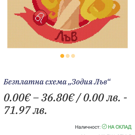
Безплатна схема „Зодия Лъв“
Price
0.00
€
–
36.80
€
/ 0.00 лв. -
range:
71.97 лв.
0.00€
Наличност:
НА СКЛАД
through