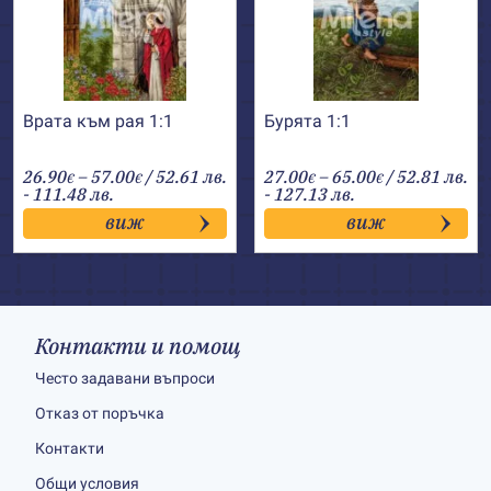
Врата към рая 1:1
Бурята 1:1
Price
Price
26.90
–
57.00
/ 52.61 лв.
27.00
–
65.00
/ 52.81 лв.
€
€
€
€
range:
range:
- 111.48 лв.
- 127.13 лв.
26.90€
27.00€
виж
виж
through
through
57.00€
65.00€
Контакти и помощ
Често задавани въпроси
Отказ от поръчка
Контакти
Общи условия