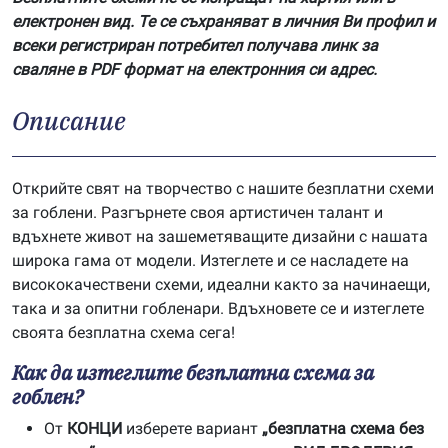
електронен вид. Те се съхраняват в личния Ви профил и
всеки регистриран потребител получава линк за
сваляне в PDF формат на електронния си адрес.
Описание
Открийте свят на творчество с нашите безплатни схеми
за гоблени. Разгърнете своя артистичен талант и
вдъхнете живот на зашеметяващите дизайни с нашата
широка гама от модели. Изтеглете и се насладете на
висококачествени схеми, идеални както за начинаещи,
така и за опитни гобленари. Вдъхновете се и изтеглете
своята безплатна схема сега!
Как да изтеглите безплатна схема за
гоблен?
От
КОНЦИ
изберете вариант
„безплатна схема без