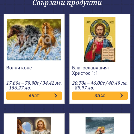
Свързани продукти
Волни коне
Благославящият
Христос 1:1
Price
Price
17.60
–
79.90
/ 34.42 лв.
20.70
–
46.00
/ 40.49 лв.
€
€
€
€
range:
range:
- 156.27 лв.
- 89.97 лв.
17.60€
20.70€
виж
виж
through
through
79.90€
46.00€