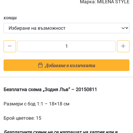
Марка:
MILENA STYLE
36.80€
конци
количество
за
Безплатна
Добавяне в количката
схема
„Зодия
Лъв“
Безплатна схема „Зодия Лъв“ – 20150811
Размери с бод 1:1 – 18×18 см
Брой цветове: 15
Безплатните схеми не се изпращат на хартия или в